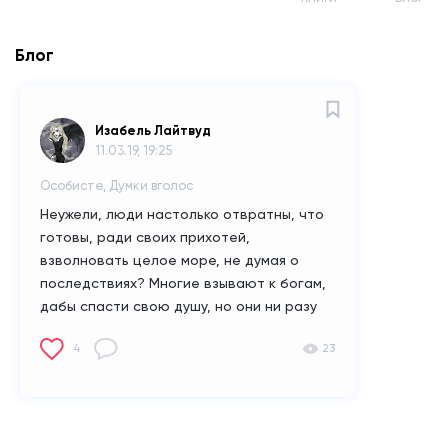
Блог
Изабель Лайтвуд
11.03.19, 19:25
Особисте, Думки вголос
Неужели, люди настолько отвратны, что
готовы, ради своих прихотей,
взволновать целое море, не думая о
последствиях? Многие взывают к богам,
дабы спасти свою душу, но они ни разу
не задумались, что, возможно, сами во
4
23
всем виноваты. Тогда какой смысл их
спасать? Спасешь один раз, они и в
другой поступят точно так же. Но стоит
хоть раз потонуть в одиночку, даже без
неудобного, но желанного в такие минуты