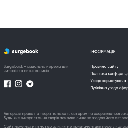
спасательного желета, как хочется
ценить каждые минуты жизни, хочется
изменить себя... Какая же глупость. Мало
кто действительно осознает свои
ошибки. Примитивные люди почти на это
не способны. Только утонув, они
начинают хотеть жить. И только выжив,
они начинают желать умереть.
~И.Л.~
ІНФОРМАЦІЯ
Surgebook - соціальна мережа для
Правила сайту
читачів та письменників.
Політика конфіденці
Угода користувача
Публічна угода офе
Авторські права на твори належать авторам та охороняються зак
Будь-яке використання творів можливе лише за згодою його автора
Сайт може містити матеріали, які не призначені для перегляду особ