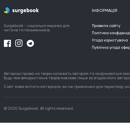
щасливе,

Та від
Не вірю в такі речі, та є в них щось 
ІНФОРМАЦІЯ
правдиве.

Через три пори року кохання, туги й 
жалю,

Surgebook - соціальна мережа для
Правила сайту
Я знов стала собою, тебе я відпускаю.
читачів та письменників.
Політика конфіденці
Угода користувача
Публічна угода офе
Авторські права на твори належать авторам та охороняються зак
Будь-яке використання творів можливе лише за згодою його автора
Сайт може містити матеріали, які не призначені для перегляду особ
© 2020 Surgebook. All rights reserved.