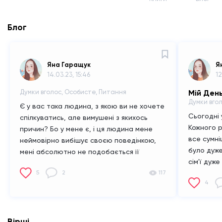
Блог
Яна Гаращук
Я
14.03.23, 15:46
12
Думки вголос, Особисте, Питання
Мій Ден
Думки вгол
Є у вас така людина, з якою ви не хочете
Сьогодні
спілкуватись, але вимушені з якихось
Кожного 
причин? Бо у мене є, і ця людина мене
все сумні
неймовірно вибішує своєю поведінкою,
було дуже
мені абсолютно не подобається її
сім'ї дуж
відношення до інших і плюсом до цього
5
2
117
буденним
вона весь час хоче щось в мені
4
це було т
переробити, я вже замучилась ввічливо
через те,
казати їй, що люди такі які є, і якщо б я
потрібно 
захотіла помінятись я б це зробила. Я
дійсно бі
ніколи не впустила би таку особу в своє
Вірші