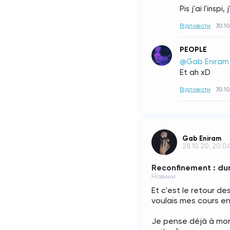
Pis j'ai l'inspi
Відповісти
30.10
PEOPLE
@Gab Eniram
Et ah xD
Відповісти
30.10
Gab Eniram
28.10.20, 20:0
Reconfinement : dur
Новини
Et c'est le retour des
voulais mes cours en
Je pense déjà à mon 