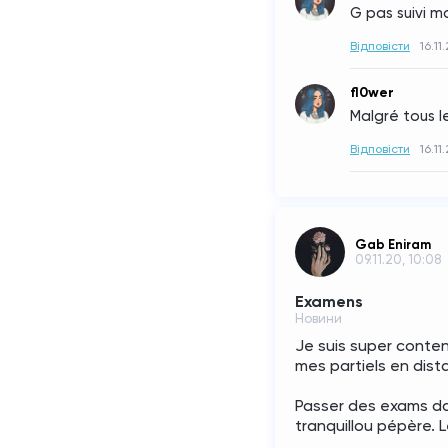
G pas suivi ma
Відповісти
16.11
fl0wer
Malgré tous l
Відповісти
16.11
Gab Eniram
09.11.20, 10:08
Examens
Новини
Je suis super conten
mes partiels en dista
Passer des exams da
tranquillou pépère. L