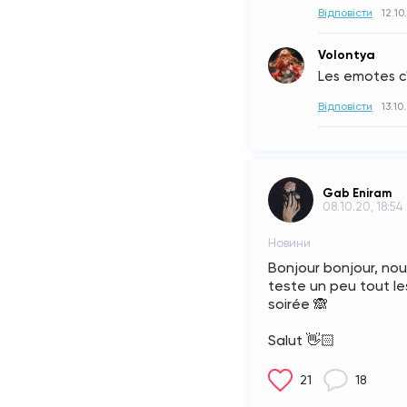
Відповісти
12.10
Volontya
Les emotes c
Відповісти
13.10
Gab Eniram
08.10.20, 18:54
Новини
Bonjour bonjour, nouv
teste un peu tout le
soirée 🙈
Salut 👋🏻
21
18