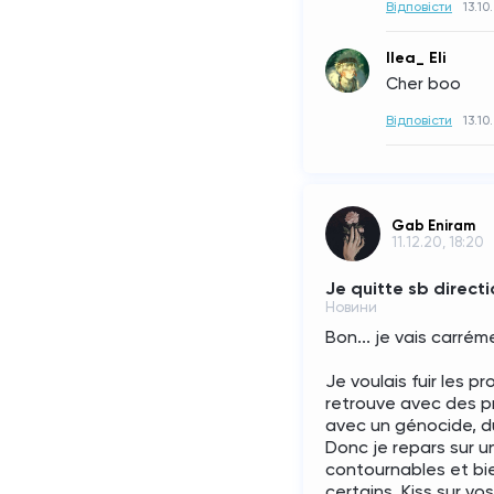
Відповісти
13.10
Ilea_ Eli
Cher boo
Відповісти
13.10
Gab Eniram
11.12.20, 18:20
Je quitte sb direct
Новини
Bon... je vais carré
Je voulais fuir les 
retrouve avec des pr
avec un génocide, d
Donc je repars sur u
contournables et bie
certains. Kiss sur vo