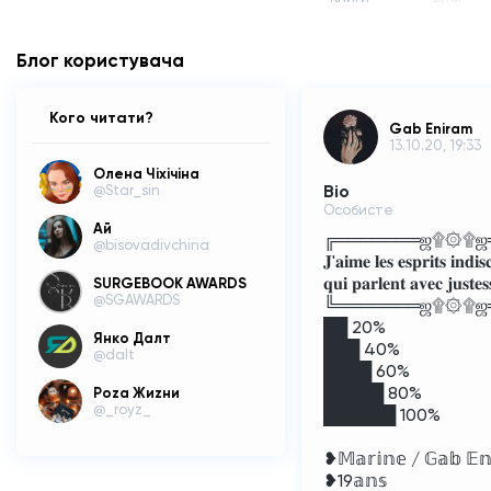
Блог користувача
Кого читати?
Gab Eniram
13.10.20, 19:33
Олена Чіхічіна
Bio
@Star_sin
Особисте
Ай
╔═══════ஜ۩۞۩ஜ
@bisovadivchina
𝐉'𝐚𝐢𝐦𝐞 𝐥𝐞𝐬 𝐞𝐬𝐩𝐫𝐢𝐭𝐬 𝐢𝐧𝐝𝐢𝐬
𝐪𝐮𝐢 𝐩𝐚𝐫𝐥𝐞𝐧𝐭 𝐚𝐯𝐞𝐜 𝐣𝐮𝐬𝐭𝐞𝐬𝐬
SURGEBOOK AWARDS
@SGAWARDS
╚═══════ஜ۩۞۩ஜ
██ 20%
Янко Далт
███ 40%
@dalt
████ 60%
█████ 80%
Poza Жиzни
@_royz_
██████ 100%
❥𝕄𝕒𝕣𝕚𝕟𝕖 / 𝔾𝕒𝕓 𝔼𝕟
❥19𝕒𝕟𝕤 