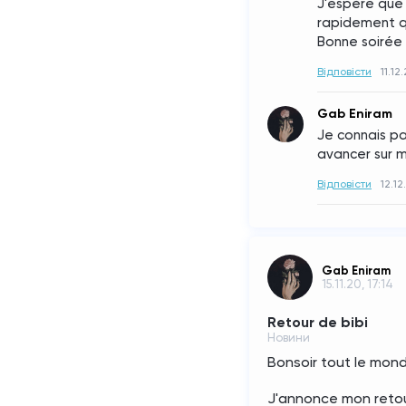
J'espère que c
rapidement qu
Bonne soirée
Відповісти
11.12
Gab Eniram
Je connais pas
avancer sur 
Відповісти
12.12
Gab Eniram
15.11.20, 17:14
Retour de bibi
Новини
Bonsoir tout le mond
J'annonce mon retour 