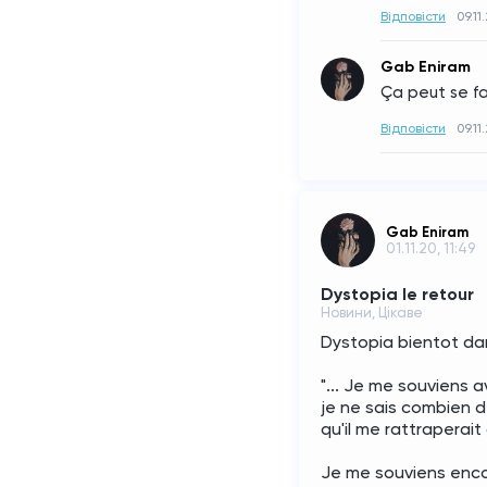
Відповісти
09.11
Gab Eniram
Ça peut se fai
Відповісти
09.11
Gab Eniram
01.11.20, 11:49
Dystopia le retour
Новини, Цікаве
Dystopia bientot dan
"... Je me souviens av
je ne sais combien d
qu'il me rattraperait a
Je me souviens enco