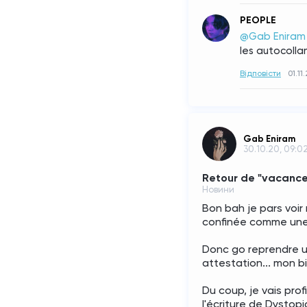
PEOPLE
@Gab Eniram
les autocolla
Відповісти
01.11
Gab Eniram
30.10.20, 09:0
Retour de "vacance
Новини
Bon bah je pars voir 
confinée comme une
Donc go reprendre un
attestation... mon bil
Du coup, je vais pro
l'écriture de Dystopia.