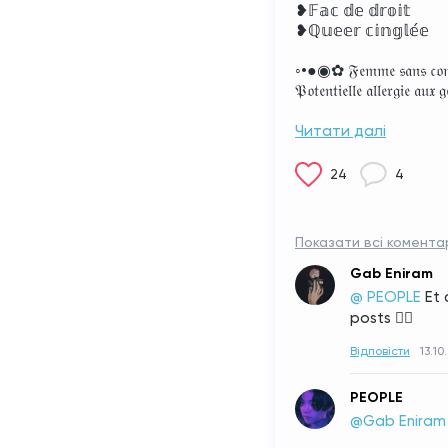
❥𝔽𝕒𝕔 𝕕𝕖 𝕕𝕣𝕠𝕚𝕥 
❥ℚ𝕦𝕖𝕖𝕣 𝕔𝕚𝕟𝕘𝕝𝕖́𝕖 
◦•●◉✿ 𝔉𝔢𝔪𝔪𝔢 𝔰𝔞𝔫𝔰 𝔠𝔬𝔪𝔭𝔩𝔢𝔵𝔢 
𝔓𝔬𝔱𝔢𝔫𝔱𝔦𝔢𝔩𝔩𝔢 𝔞𝔩𝔩𝔢𝔯𝔤𝔦𝔢 𝔞𝔲𝔵 
Читати далі
24
4
Показати всі коментар
Gab Eniram
@ PEOPLE
Et 
posts ☝🏻
Відповісти
13.10
PEOPLE
@Gab Eniram