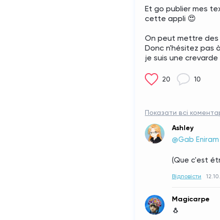
Et go publier mes te
cette appli 😍 
On peut mettre des 
Donc n'hésitez pas à
je suis une crevarde
20
10
Показати всі коментар
Ashley
@Gab Eniram
(Que c'est étr
Відповісти
12.10
Magicarpe
🐧