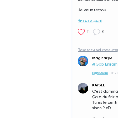
Je veux retrou...
Читати далі
11
5
Показати всі коментар
Magicarpe
@Gab Eniram
Відповісти
11.12
KAYSEE
C'est domma
Ça a du finir
Tu es le cent
sinon ? xD 