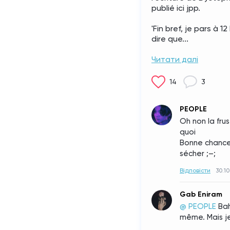
publié ici jpp.
'Fin bref, je pars à 1
dire que...
Читати далі
14
3
PEOPLE
Oh non la frust
quoi
Bonne chance 
sécher ;–;
Відповісти
30.10
Gab Eniram
@ PEOPLE
Bah
même. Mais je