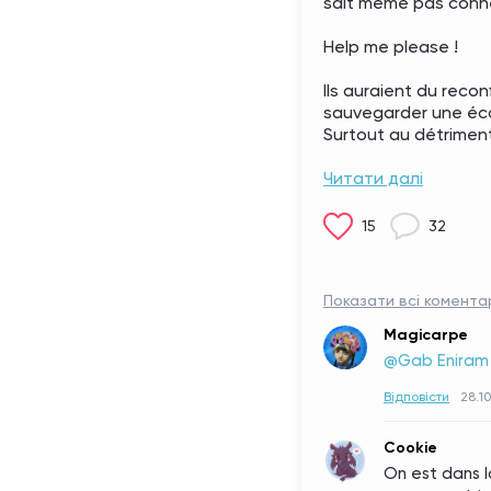
sait même pas connect
Help me please !
Ils auraient du reconf
sauvegarder une écon
Surtout au détriment
Читати далі
15
32
Показати всі коментар
Magicarpe
@Gab Eniram
Відповісти
28.10
Cookie
On est dans l