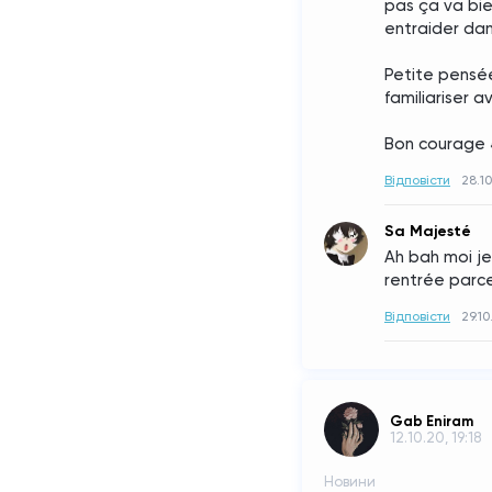
pas ça va bie
entraider dans
Petite pensé
familiariser 
Bon courage 
Відповісти
28.10
Sa Majesté
Ah bah moi je
rentrée parce 
Відповісти
29.10
Gab Eniram
12.10.20, 19:18
Новини