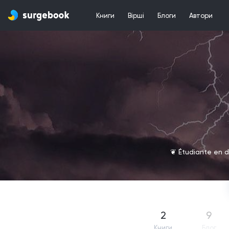
Книги
Вірші
Блоги
Автори
❦ Étudiante en d
2
9
Книги
Блог