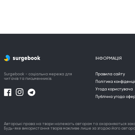
ІНФОРМАЦІЯ
Surgebook - соціальна мережа для
Правила сайту
читачів та письменників.
Політика конфіденці
Угода користувача
Публічна угода офе
Авторські права на твори належать авторам та охороняються зак
Будь-яке використання творів можливе лише за згодою його автора