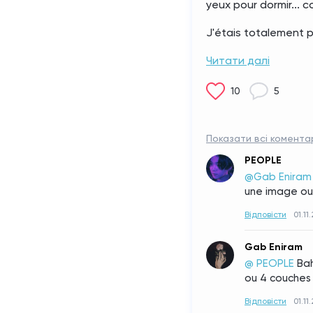
yeux pour dormir... c
J'étais totalement p
Читати далі
10
5
Показати всі коментар
PEOPLE
@Gab Eniram
une image ou 
Відповісти
01.11
Gab Eniram
@ PEOPLE
Bah
ou 4 couches 
Відповісти
01.11