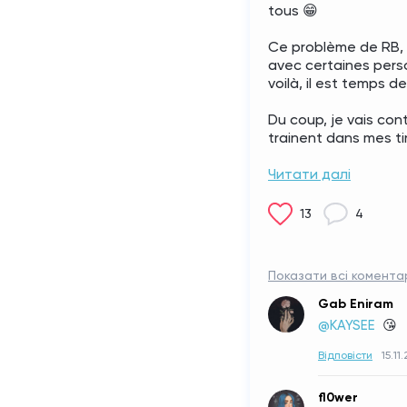
tous 😁
Ce problème de RB, ou
avec certaines perso
voilà, il est temps 
Du coup, je vais cont
trainent dans mes tiro
Читати далі
13
4
Показати всі коментар
Gab Eniram
@KAYSEE 
😘
Відповісти
15.11
fl0wer