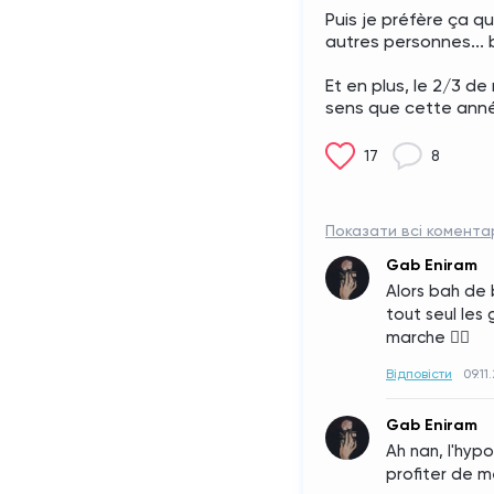
Puis je préfère ça q
autres personnes... b
Et en plus, le 2/3 d
sens que cette ann
17
8
Показати всі коментар
Gab Eniram
Alors bah de 
tout seul les 
marche 👍🏻
Відповісти
09.11
Gab Eniram
Ah nan, l'hypo
profiter de m