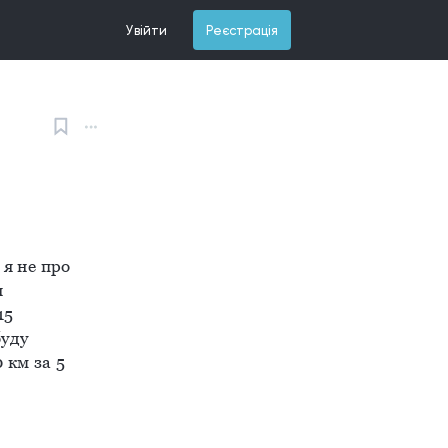
Увійти
Реєстрація
я не про 
 
5 
уду 
км за 5 