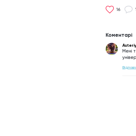
16
Коментарі
Asteri
Мені 
універ
Відпові