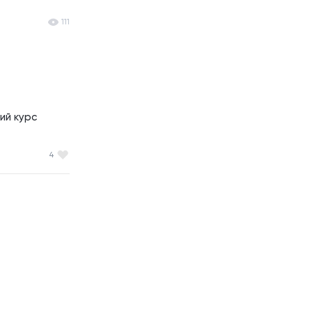
111
й курс 
4