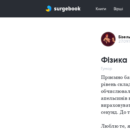
Книги
Вірші
Бізел
27.09.1
Фізика 
Гумор
Приємно бач
рівень скла
обчислювала
апельсинів в
вираховуват
секунд. До 
Люблю те, я