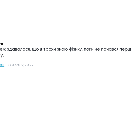
1
ya
теж здавалося, що я трохи знаю фізику, поки не почався перши
у.
сти
27.09.2019, 20:27