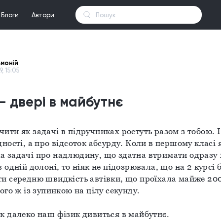
Блоги
Автори
ьмоній
9, 15:05
- двері в майбутнє
ити як задачі в підручниках ростуть разом з тобою. І 
дності, а про відсоток абсурду. Коли в першому класі я
 задачі про надлюдину, що здатна втримати одразу 1
 одній долоні, то ніяк не підозрювала, що на 2 курсі б
и середню швидкість автівки, що проїхала майже 200 
того ж із зупинкою на цілу секунду.
к далеко наш фізик дивиться в майбутнє.