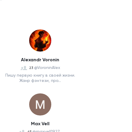
Alexandr Voronin
@VoroninAlex
23
Пишу первую книгу в своей жизни.
Жанр фэнтези, про...
Max Vell
@maxvell1927_
63