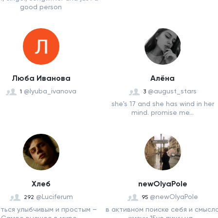
good person
Люба Иванова
Алёна
@lyuba_ivanova
@august_stars
1
3
she's 17 and she has wind in her
mind. promise me...
Хлеб
newOlyaPole
@Luciferum
@newOlyaPole
292
95
ться улыбчивым и простым –
в активном поиске себя и смысл