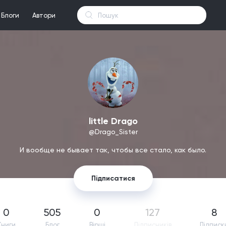
Блоги
Автори
little Drago
@Drago_Sister
И вообще не бывает так, чтобы все стало, как было.
Підписатися
0
505
0
127
8
Книги
Блог
Вірші
Підпиcників
Підписк