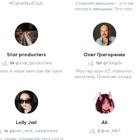
#CyberSkullClub
Сильная женщина - это не
заслуга женщины. Это поз...
Star producters
Олег Григоренко
@star_producters
@OlegGr
59
107
livros é viajar sem sair de casa
Мастер коуч ICI, психолог,
писатель. Помогаю созда...
Lolly Jail
Ali
@pain_and_sweetness
@ali_k8s1
14
5
r, singer, songwriter and just a