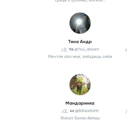
средь утробных, могиль...
Тина Андр
@You_dream
116
Мечтая обо мне, забудешь себя
Мандаринка
@Billieeilishh
46
Фанат Билли Айлиш