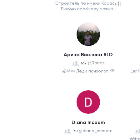
Строитель по имени Карась | |
Любую проблему можно...
Арина Виолова #LD
@Ranas
162
🍒🌞🍬 Леди психолог. 💚
Ler 
Diana Incoom
@diana_incoom
70
Write