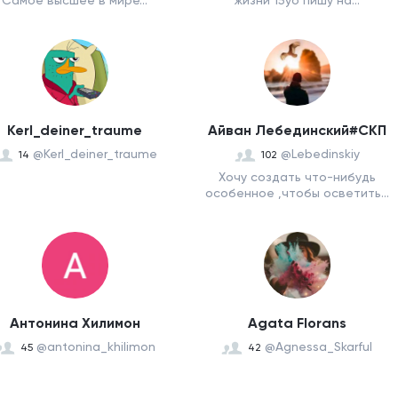
Самое высшее в мире...
жизни 15yo пишу на...
Kerl_deiner_traume
Айван Лебединский#СКП
@Kerl_deiner_traume
@Lebedinskiy
14
102
Хочу создать что-нибудь
особенное ,чтобы осветить...
Антонина Хилимон
Agata Florans
@antonina_khilimon
@Agnessa_Skarful
45
42