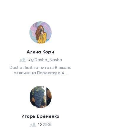
Алина Кори
@Dasha_Nasha
3
Dasha Люблю читать В школе
отличница Перехожу в 4...
Игорь Ерёменко
@Riil
10