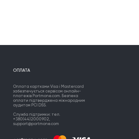
ОПЛАТА
Оплата картками Visa і Mastercard
забезпечується сервісом онлайн-
платежів Portmone.com. Безпека
оплати підтверджена міжнародним
аудитом PCI DSS.
Служба підтримки: тел.
+380(44)2000902,
support@portmone.com