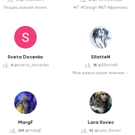
Пиздец вашей жизни.
#IT #Design #ВЛ #фриланс
Sveta Docenko
SllatteN
@sveta_docenko
@SllatteN
0
35
Мне важно ваше мнение ✨
MargF
Lara Kovec
@margF
@Lara_Kovec
259
92