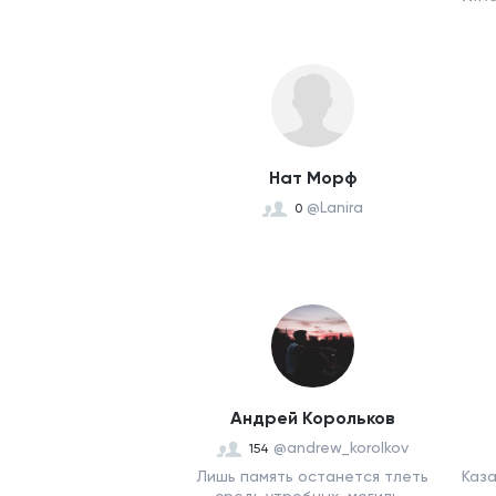
Нат Морф
@Lanira
0
Андрей Корольков
@andrew_korolkov
154
Лишь память останется тлеть
Каза