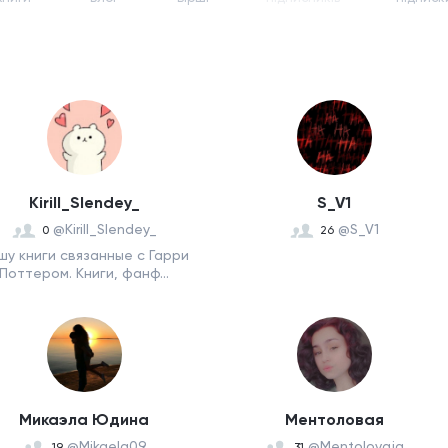
Kirill_Slendey_
S_V1
@Kirill_Slendey_
@S_V1
0
26
шу книги связанные с Гарри
Поттером. Книги, фанф...
Микаэла Юдина
Ментоловая
@Mikaela09
@Mentolovaja
19
31