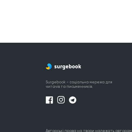
Surgebook - соціальна мережа для
читачів та письменників.
Авторські права на твори належать авторам