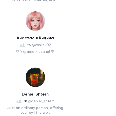
объяснить словами, люб...
Анастасія Кицина
@vasilek02
115
💛 Україна - єдина! 💙
Deniel Shtern
@deniel_shtern
58
Just an ordinary person, offering
you my little wo...