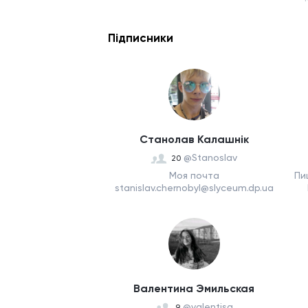
Підписники
Cтанолав Калашнік
@Stanoslav
20
Моя почта
Пи
stanislav.chernobyl@slyceum.dp.ua
Я з У...
Валентина Эмильская
@valentisa
9