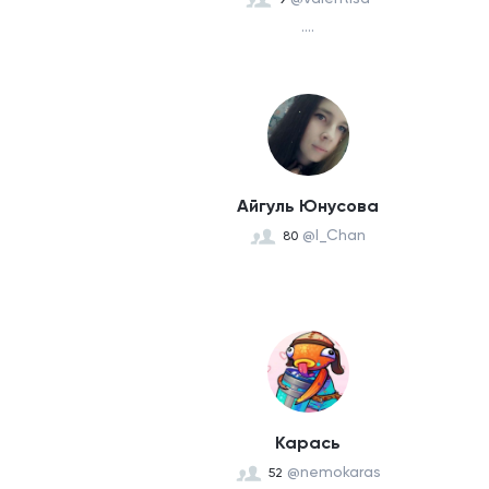
....
Айгуль Юнусова
@I_Chan
80
Карась
@nemokaras
52