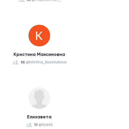
Кристина Максимовна
@kristina_kosorukova
88
Елизавета
@liza4k
10