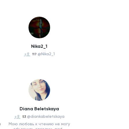
Nika2_1
@Nika2_1
117
Diana Beletskaya
@diankabeletskaya
53
а
Мою любовь к чтению не могу