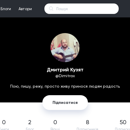
Блоги
Автори
Дмитрий Кузят
@Dimitrax
Пою, пишу, режу, просто живу принося людям радость
Підписатися
0
2
0
8
50
Книги
Блог
Вірші
Підпиcників
Підписк