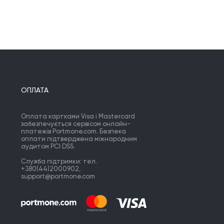
ОПЛАТА
Оплата картками Visa і Mastercard
забезпечується сервісом онлайн-
платежів Portmone.com. Безпека
оплати підтверджена міжнародним
аудитом PCI DSS.
Служба підтримки: тел.
+380(44)2000902,
support@portmone.com