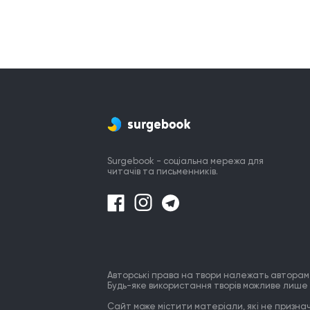
Surgebook - соціальна мережа для
читачів та письменників.
Авторські права на твори належать авторам
Будь-яке використання творів можливе лише 
Сайт може містити матеріали, які не призначе