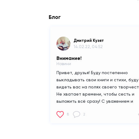
Блог
Дмитрий Кузят
14.02.22, 04:52
Внимание!
Новини
Привет, друзья!
Буду постепенно
выкладывать свои книги и стихи, буду
видеть вас на полях своего творчест
Не хватает времени, чтобы сесть и
выложить всё сразу!
С уважением и
любовью!
8
2