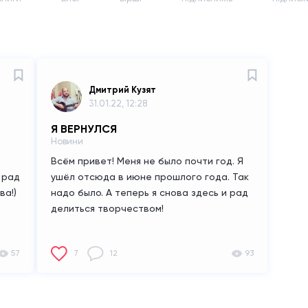
Дмитрий Кузят
31.01.22, 12:28
Я ВЕРНУЛСЯ
Новини
Всём привет!
Меня не было почти год. Я
 рад
ушёл отсюда в июне прошлого года. Так
ва!)
надо было. А теперь я снова здесь и рад
делиться творчеством!
57
7
12
93