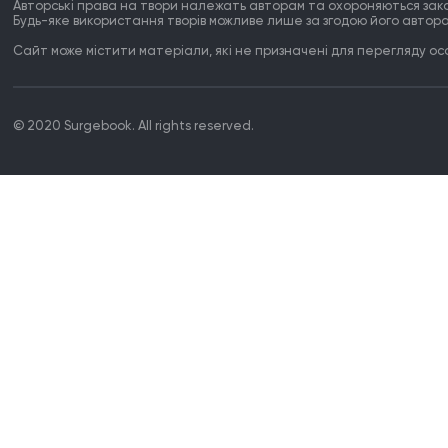
Авторські права на твори належать авторам та охороняються зак
Будь-яке використання творів можливе лише за згодою його автора
Сайт може містити матеріали, які не призначені для перегляду особ
© 2020 Surgebook. All rights reserved.