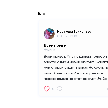
Блог
Настюша Толмачева
01.01.21, 12:10
Всем привет
Новини
Всем привет. Мне подарили телефон 
вместе с ним и новый аккаунт. Ссылка
мой старый аккаунт внизу. Но сжечь н
мало. Хочется чтобы поскорее все
перекочевали на этот аккаунт. Эх. Хо
бы хоть бы.
8
https://www.surgebook.com/nastusha