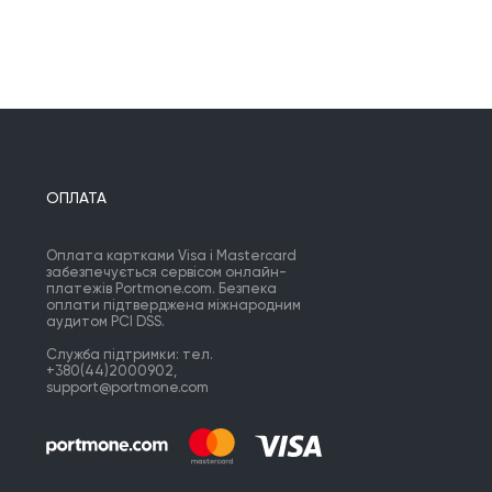
ОПЛАТА
Оплата картками Visa і Mastercard
забезпечується сервісом онлайн-
платежів Portmone.com. Безпека
оплати підтверджена міжнародним
аудитом PCI DSS.
Служба підтримки: тел.
+380(44)2000902,
support@portmone.com