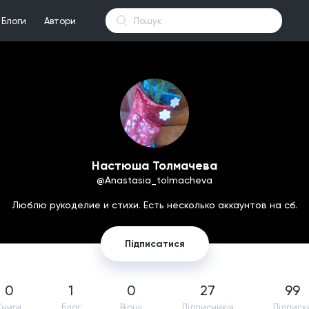
Блоги
Автори
Настюша Толмачева
@Anastasia_tolmacheva
Люблю рукоделие и стихи. Есть несколько аккаунтов на сб.
Підписатися
0
1
0
27
99
Книги
Блог
Вірші
Підпиcників
Підписк