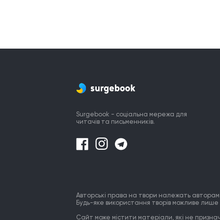
Surgebook - соціальна мережа для
читачів та письменників.
Авторські права на твори належать авторам
Будь-яке використання творів можливе лише 
Сайт може містити матеріали, які не призначе