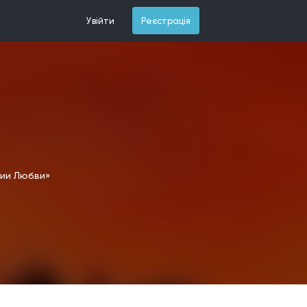
Увійти
Реєстрація
нии Любви»