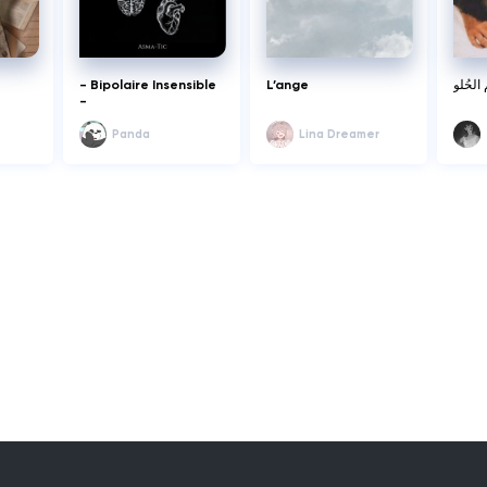
- Bipolaire Insensible
L’ange
-
Panda
Lina Dreamer