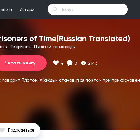
Блоги
Автори
risoners of Time(Russian Translated)
езія, Творчість, Підлітки та молодь
Читати книгу
4
0
2143
к говорит Платон: «Каждый становится поэтом при прикоснове
Подобається