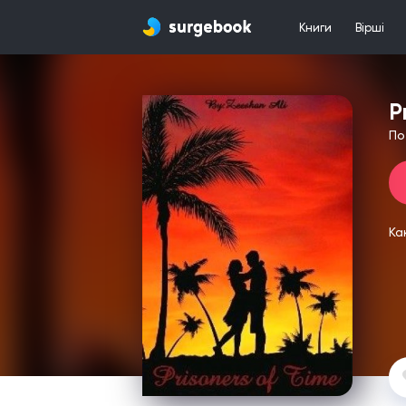
Книги
Вірші
P
По
Ка