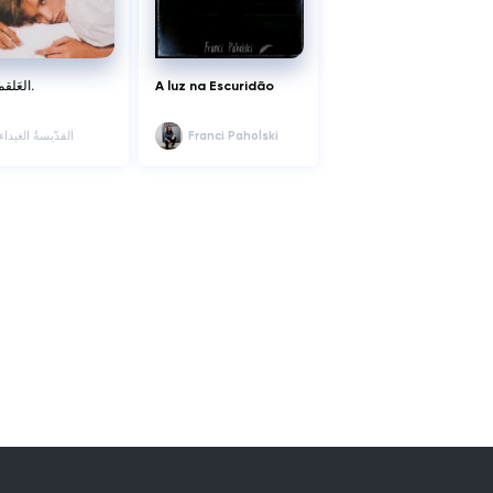
العَلقم الحُلو.
A luz na Escuridão
القدّيسةُ الغيداء
Franci Paholski