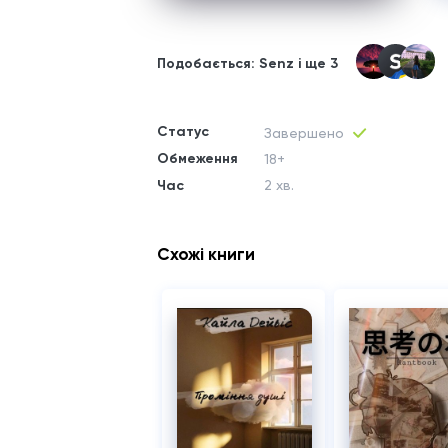
Подобається: Senz і ще 3
Статус
Завершено
Обмеження
18+
Час
2 хв.
Схожі книги