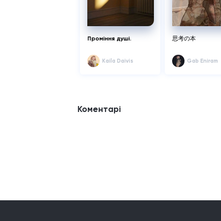
Проміння душі.
思考の本
Kaila Daivis
Gab Eniram
Коментарі