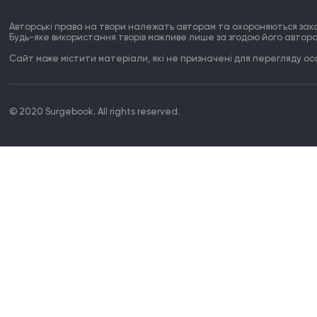
Авторські права на твори належать авторам та охороняються зак
Будь-яке використання творів можливе лише за згодою його автора
Сайт може містити матеріали, які не призначені для перегляду особ
© 2020 Surgebook. All rights reserved.