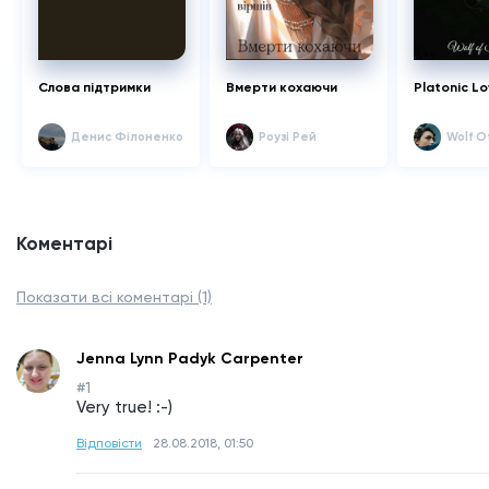
Слова підтримки
Вмерти кохаючи
Platonic L
Денис Філоненко
Роузі Рей
Wolf O
Коментарі
Показати всі коментарі (1)
Jenna Lynn Padyk Carpenter
#1
Very true! :-)
Відповісти
28.08.2018, 01:50