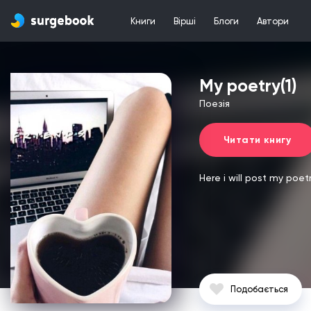
Книги
Вірші
Блоги
Автори
My poetry(1)
Поезія
Читати книгу
Here i will post my poet
Подобається