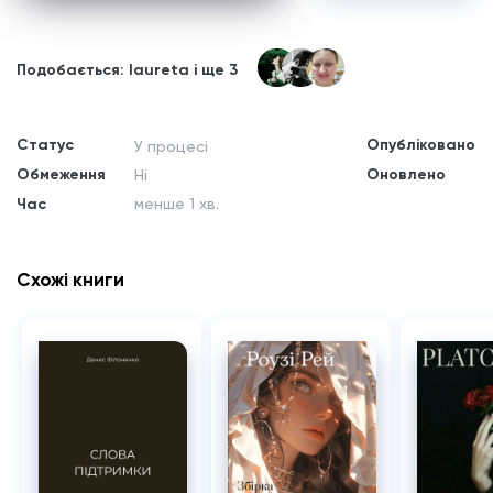
Подобається: laureta і ще 3
Статус
Опубліковано
У процесі
Обмеження
Оновлено
Ні
Час
менше 1 хв.
Схожі книги