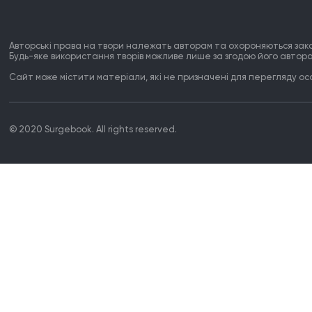
Авторські права на твори належать авторам та охороняються зак
Будь-яке використання творів можливе лише за згодою його автора
Сайт може містити матеріали, які не призначені для перегляду особ
© 2020 Surgebook. All rights reserved.