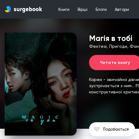
Книги
Вірші
Блоги
Автори
Магія в тобі
Фентезі, Пригоди, Фан
Читати книгу
Карен - звичайна дівчи
зустрічається з ним...
P
конструктивної критик
Подобається