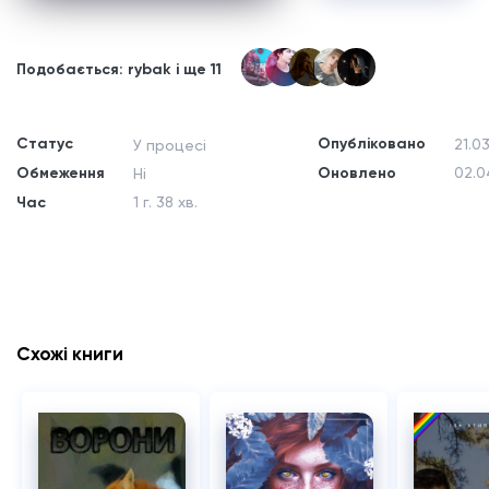
Подобається: rybak і ще 11
Статус
Опубліковано
21.0
У процесі
Обмеження
Оновлено
02.0
Ні
Час
1 г. 38 хв.
Схожі книги