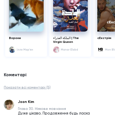
Ворони
الملكة العذراء | The
сЕкстрім
Virgin Queen
Ілля Мар'ян
Manar Elabd
Mon Bl
Коментарі
Показати всі коментарі (5)
Joon Kim
Глава 30. Ніякове мовчання
Дуже цікаво. Продовження будь ласка