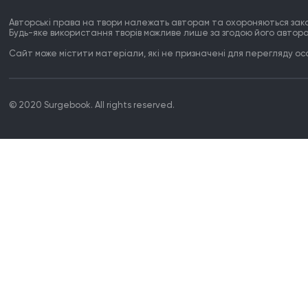
Авторські права на твори належать авторам та охороняються зак
Будь-яке використання творів можливе лише за згодою його автора
Сайт може містити матеріали, які не призначені для перегляду особ
© 2020 Surgebook. All rights reserved.