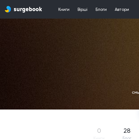
Книги
Вірші
Блоги
Автори
смы
0
28
Книги
Блог