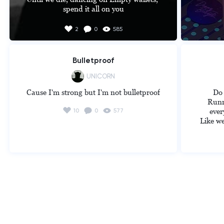
spend it all on you

5sos - empty wallets
2
0
585
Bulletproof
UNICORN
Cause I'm strong but I'm not bulletproof
Do 
Runn
ever
10
0
577
Like we
Like we
Go some