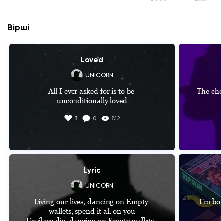
Вірші
Loved
UNICORN
All I ever asked for is to be 
The cho
unconditionally loved
3
0
812
Lyric
UNICORN
Living our lives, dancing on Empty 
I'm bo
wallets, spend it all on you

Until we die, dancing on Empty wallets, 