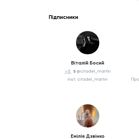
Підписники
Віталій Босий
@citadel_martin
5
inst: citadel_martin
Про
Емілія Дзвінко