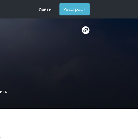
Увійти
Реєстрація
мить
и