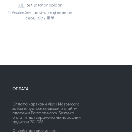
@tatanapigan
674
♡Усміхайся ,навіть тоді коли на
серці біль.🍫🧡
ОПЛАТА
Оплата картками Visa і Mastercard
забезпечується сервісом онлайн-
платежів Portmone.com. Безпека
оплати підтверджена міжнародним
аудитом PCI DSS.
Служба підтримки: тел.