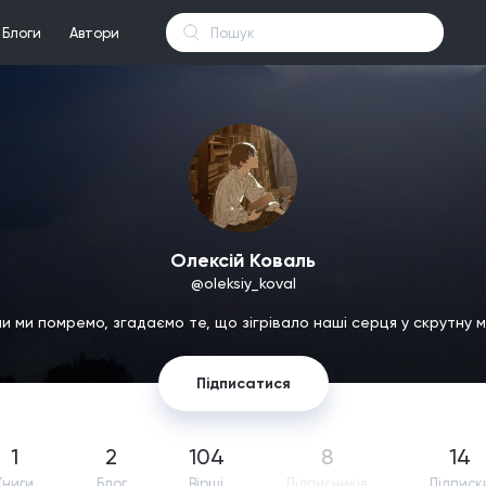
Блоги
Автори
Олексій Коваль
@oleksiy_koval
и ми помремо, згадаємо те, що зігрівало наші серця у скрутну 
Підписатися
1
2
104
8
14
Книги
Блог
Вірші
Підпиcників
Підписк