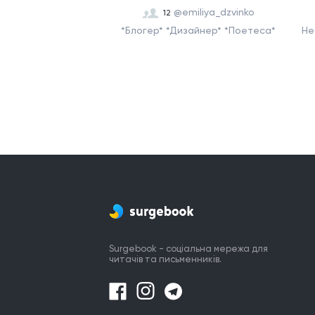
@emiliya_dzvinko
12
*Блогер* *Дизайнер* *Поетеса*
Не
Surgebook - соціальна мережа для
читачів та письменників.