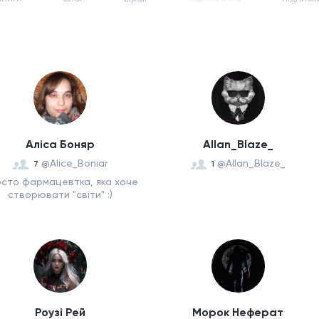
Аліса Боняр
Allan_Blaze_
@Alice_Boniar
@Allan_Blaze_
7
1
сто фармацевтка, яка хоче
створювати "світи" :)
Роузі Рей
Морок Неферат