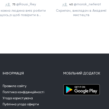
@Rousi_Rey
@morok_neferat
75
40
 кожна людина вміє робити
Скрипач, викладач в Академії
щось,а щоб повірити в...
мистецтв
ІНФОРМАЦІЯ
МОБІЛЬНИЙ ДОДАТОК
Правила сайту
Політика конфіденційності
Угода користувача
Публічна угода оферти