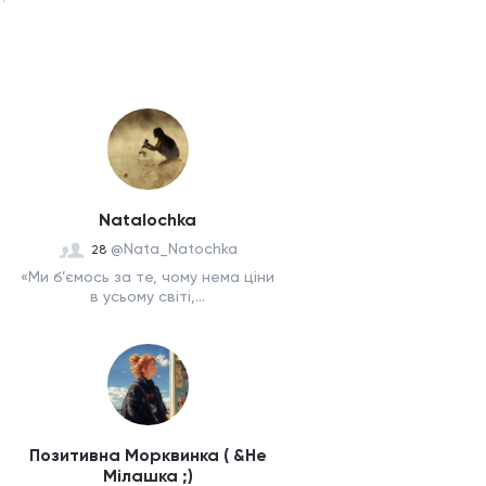
Natalochka
@Nata_Natochka
28
«Ми б’ємось за те, чому нема ціни
в усьому світі,...
Позитивна Морквинка ( &Не
Мілашка ;)