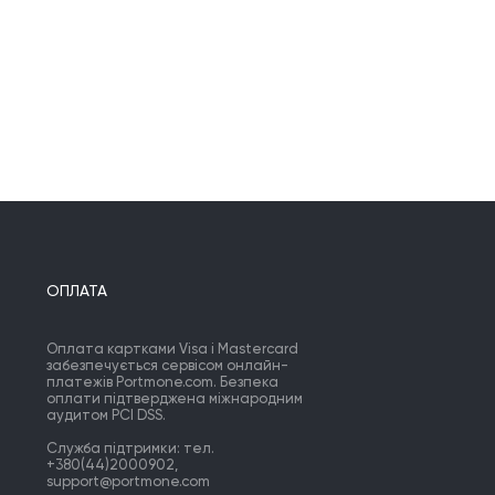
ОПЛАТА
Оплата картками Visa і Mastercard
забезпечується сервісом онлайн-
платежів Portmone.com. Безпека
оплати підтверджена міжнародним
аудитом PCI DSS.
Служба підтримки: тел.
+380(44)2000902,
support@portmone.com