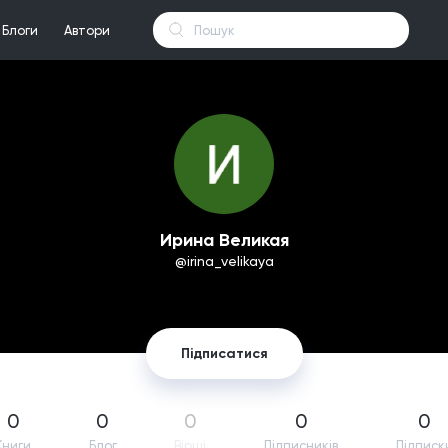
Блоги
Автори
Ирина Великая
@irina_velikaya
Підписатися
0
0
0
0
0
Книги
Блог
Вірші
Підпиcників
Підписк