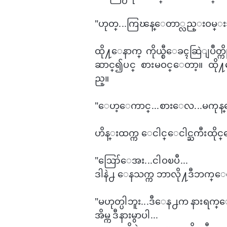
"ဟုတ္...ကြၽန္​ေတာ္လည္းဝမ္
ထို႔​ေနာက္ ကိုယ္စီ​ေခၚဆြဲျပဳ
ဆာင္၍ပင္ စားမဝင္​ေတာ့။ ထို႔
ည္။
"​ေဟ့​ေကာင္...စား​ေလ...မကုန္
ဟိန္းထက္က ​​ေငါင္​ေငါင္ႀကီးထို
"ဪ​ေအး...ငါဝၿပီ...
ဒါနဲ႕ ​ေနသက္က ဘာလို႔ဒီဘက္​ေ
"မဟုတ္ပါဘူး...ဒီ​ေန႕က နားရက္
အိမ္က ဒီနားမွာပါ...