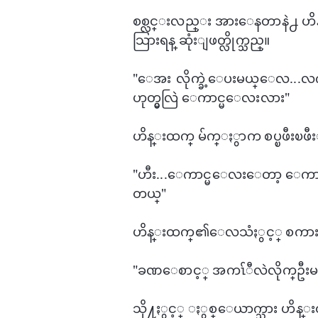
စစ္လင္းလည္း အား​ေနတာနဲ႕ ဟိန္း
သြားရန္ ဆုံးျဖတ္လိုက္သည္။
"​ေအး လိုက္ခဲ့​ေပးမယ္​ေလ..
ဟုတ္မွလြဲ ​​ေကာင္မ​ေလးလား"
ဟိန္းထက္ မ်က္ႏွာက စပ္ၿဖီးၿဖီး
"ဟီး...​ေကာင္မ​ေလး​ေတာ့ ​ေကာင္မ
တယ္"
ဟိန္းထက္၏​ေလသံႏွင့္ စကားအ
"​ခဏ​ေစာင့္ အကၤ်ီလဲလိုက္ဦးမ
သို႔ႏွင့္ ႏွစ္​ေယာက္သား ဟိန္းထက္