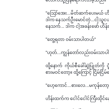
"ဪ​အေး...မိတ်ဆက်​ပေးမယ် ဟိန
ဒါက ​နေသက်ဦး​မောင်တဲ့...ငါ့သူငယ်ခ
​နေသက်... ဒါက ငါ့အခန်း​ဖော် ဟိန
"​​​တွေ့ရတာ ဝမ်းသာပါတယ်"
"ဟုတ်...ကျွန်​တော်လည်းဝမ်းသာပ
ထို့​နောက် ကိုယ်စီ​ခေါ်ဆွဲပြုတ်
စားမဝင်​တော့။ ထို့​ကြောင့် ငြိမ်ငြ
"​ဟေ့​ကောင်...စား​လေ...မကုန်​တော့
ဟိန်းထက်က ​​ငေါင်​ငေါင်ကြီးထိုင်​