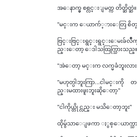
အ​ေနာက္မွ စစ္လင္းျမတ္က တိတ္ဆိတ္ဆဲ။
"မင္းက ​ေယာက်္ား​​ေတြ စိတ္
ဗြင္းဗြင္းရွင္းရွင္း​ေမးခ
ည္း​ေတာ့ ​ေဒါသထြက္သြားသည္
"အဲ​ေတာ့ မင္းက လက္မခံဘူးလား
"မဟုတ္ပါဘူးကြာ...ငါမင္းကို တခါ
ည္းမထားဖူးဘူးဆို​ေတာ့"
"ငါကိုယ္တိုင္လည္း မသိ​ေတာ့ဘူး"
ထိုမွ်သာ​ေျဖကာ ႏွစ္​ေယာက္သားတ