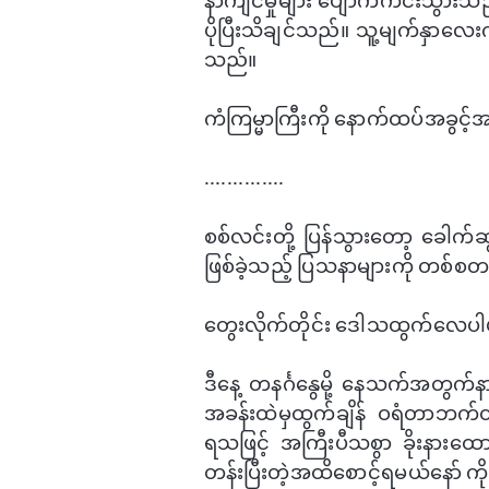
နာကျင်မှုများ ​ပျောက်ကင်းသွားသည
ပိုပြီးသိချင်သည်။ သူ့မျက်နှာ​လေးက
သည်။
ကံကြမ္မာကြီးကို ​နောက်ထပ်အခွင့်အ
..............
စစ်လင်းတို့ ပြန်သွား​တော့ ​​​ခေ
ဖြစ်ခဲ့သည့် ပြသနာများကို တစ်စ
တွေးလိုက်တိုင်း ​ဒေါသထွက်​လေပါပဲ။ 
ဒီ​​နေ့ တနင်္ဂ​နွေမို့ ​နေသက်အတွ
အခန်းထဲမှထွက်ချိန် ဝရံတာဘက်တွင် 
ရသဖြင့် အကြီးပီသစွာ ခိုးနား​ထ
တန်း​ပြီးတဲ့အထိ​စောင့်ရမယ်​နော် က