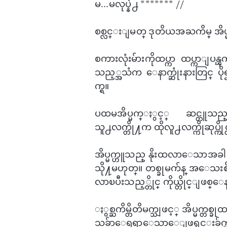
မ...မလုပ္နဲ႕ ******* //
စစ္လင္းျမတ္ ဒုတိယအႀကိမ္ အိပ
စကားလုံးမ်ားကိုထပ္ကာ ထပ္ကာျ
သည့္အသံက ​ေနာက္ဆုံးနားတြင္ ပို
က္ရ။
ပထမအိပ္မက္ႏွင့္ ဆင္တူသည္။
သူ႕လက္တို႔က ထိုလူ႕လက္ကိုဆုပ္က
အိပ္မက္ဟူသည္ နိုးထလာ​ေသာအခါ အကုန
သို႔မဟုတ္။ တစ္ခုမက်န္ အ​ေသးစိတ
လာၿပီးသည့္တိုင္ ကိုယ္တိုင္ျဖစ
ႏွစ္ႀကိမ္တိတိမက္သျဖင့္ အိပ္မက္တစ္
သခ်ာ​ေရရာ​ေသာ​ေျဖရွင္းခ်က္ကာ