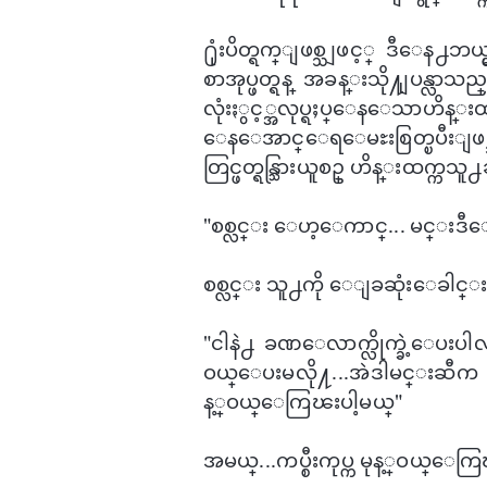
႐ုံးပိတ္ရက္ျဖစ္သျဖင့္ ဒီ​ေန႕ဘယ
စာအုပ္ဖတ္ရန္ အခန္းသို႔ျပန္လာ
လုံးႏွင့္အလုပ္ရႈပ္​ေန​ေသာဟိန္းထက
ေန​ေအာင္​ေရ​ေမႊးစြတ္ၿပီးျဖစ္သ
တြင္ဖတ္ရန္သြားယူစဥ္ ဟိန္းထက္က
"စစ္လင္း ​ေဟ့​ေကာင္... မင္းဒ
စစ္လင္း သူ႕ကို ​ေျခဆုံး​​ေခါ
"ငါနဲ႕ ခဏ​ေလာက္လိုက္ခဲ့​ေပးပါ
ဝယ္ေပးမလို႔...အဲဒါမင္းဆီက
န့္​ဝယ္ေကြၽးပါ့မယ္"
အမယ္...ကပ္စီးကုပ္က မုန့္ဝယ္​ေကြၽ