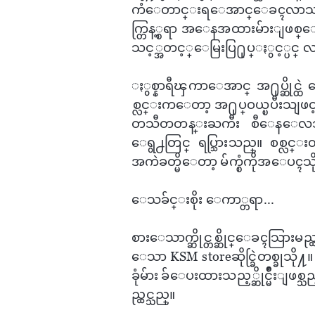
ကံ​ေတာင္းရ​ေအာင္​ေခၚလာသည္ဆိ
က္တြန့္စရာ အ​ေနအထားမ်ားျဖစ္​
သင့္အတင့္​ေမြးပြ႐ုပ္ႏွင့္ပင္
ႏွစ္နာရီၾကာ​ေအာင္ အ႐ုပ္ဆိုင္ထဲ
စ္လင္းက​ေတာ့ အ႐ုပ္ဝယ္ၿပီးသျဖင့္
တသီတတန္းႀကီး စီ​ေန​ေလသည္။ 
ေရွ႕တြင္ ရပ္သြားသည္။ စစ္လင္း
အကဲခတ္မိ​ေတာ့ မ်က္စံကိုအ​ေပၚ
​ေသခ်င္းစိုး ​ေကာ္တရာ...
စား​ေသာက္ဆိုင္တစ္ဆိုင္​ေခၚသြားမ
ေသာ KSM storeဆိုင္ခြဲတစ္ခုသို႔။ ထ
ခုံမ်ား ခ်​ေပးထားသည့္ဆိုင္မ်ိဳးျ
ည္ထင္သည္။