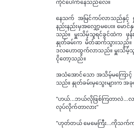
ကိုင်​ပေါက်​နေ​သည်​လေ။
​နေသက် အမြင်ကပ်လာသည်နှင့် မ
နည်းနည်းမှအ​လျှော့မ​ပေး။ ​မောင်
သည်။ မှူးသိမ့်သူရင်ခွင်ထဲက ဖုန်းကို
နှုတ်ခမ်းက မိတ်ဆက်သွားသည်။ ​ယော
ဒလ​ဟောထွက်လာသည်။ မှူးသိမ့်သူတစ်
ငို​တော့သည်။
အသံ​အောင်​သော အသိမ့်မ​ကြောင်
သည်။ နှုတ်ခမ်းမှ​​သွေးများက အခ
"ဟယ်...ဘယ်လိုဖြစ်ကြတာလဲ...လ
လုပ်လိုက်တာလား"
"ဟုတ်တယ် ​မေ​မေကြီး...ကိုသက်က