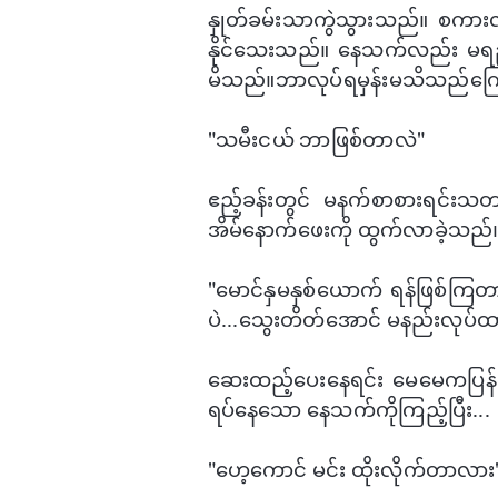
နှုတ်ခမ်းသာကွဲသွားသည်။ စကားလုံးမ
နိုင်​သေးသည်။ ​နေသက်လည်း မရည်ရ
မိသည်။ဘာလုပ်ရမှန်းမသိသည်​ကြော
"​သမီးငယ် ဘာဖြစ်တာလဲ"
ဧည့်ခန်းတွင် မနက်စာစားရင်းသတ
အိမ်​နောက်​​ဖေးကို ထွက်လာခဲ့သည်
"​မောင်နှမနှစ်ယောက် ရန်ဖြစ်ကြတာ
ပဲ...​သွေးတိတ်​အောင် မနည်းလုပ
​ဆေးထည့်ပေး​နေရင်း ​မေ​မေကပြန်
ရပ်​နေ​သော ​​နေသက်ကိုကြည့်ပြီး...
"​ဟေ့​ကောင် မင်း ထိုးလိုက်တာလား