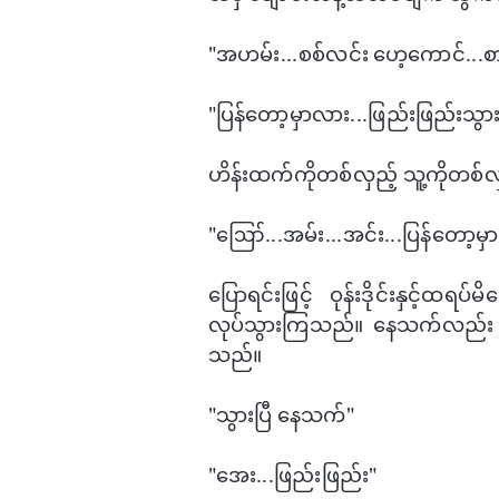
"အဟမ်း...စစ်လင်း ​ဟေ့​ကောင်...စ
"ပြန်​တော့မှာလား...ဖြည်းဖြည်းသွား
ဟိန်းထက်ကိုတစ်လှည့် သူ့ကိုတစ်လ
"ဪ...အမ်း...အင်း...ပြန်​တော့မှာ
​ပြောရင်းဖြင့် ဝုန်းဒိုင်းနှင့်ထ
လုပ်သွားကြသည်။ ​နေသက်လည်း ​ကြော
သည်။
"သွားပြီ ​နေသက်"
"​အေး...ဖြည်းဖြည်း​"