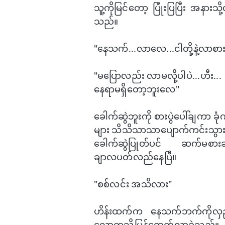
သူ့ကိုမြင်​တော့ ပြုံးပြပြီး အနား
သည်။
"​နေသက်...လာ​လေ...ငါတို့နဲ့လာစာ
"မ​ပြောလည်း လာမလို့ပါပဲ...ဟီး...
​နေရာမရှိ​တော့ဘူး​လေ"
​ခေါက်ဆွဲဘူးကို စားပွဲ​ပေါ်ချကာ 
များ သိသိသာသာ​ပျောက်ကင်းသွား
ခေါက်ဆွဲပြုတ်ပင် ဆက်မစားချင်
ချာလပတ်လည်​နေပြီ။
"စစ်လင်း အသိလား"
ဟိန်းထက်က ​နေသက်ဘက်ကိုလှည်
လောကသို့ပြန်​ရောက်လာခဲ့သည်။