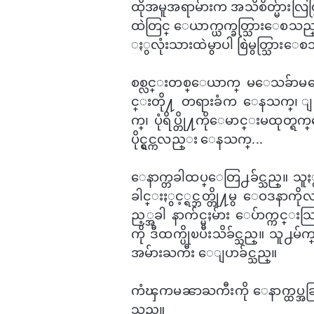
ထိုအမူအရာမ်ားက အသိစိတ္မ်ားလြတ္
ထဲတြင္ ​ေယာက္ယက္ခတ္သြား​ေစသည္။ 
ႏွလုံးသားထဲမွာပါ စြဲမွတ္သြား​ေ
စစ္လင္းတစ္​ေယာက္ မ​ေသခ်ာမ​ေ
င္းတို႔ တရားခံက ​ေနသက္၊ ျပ
က္၊ ​ပုံရိပ္တို႔ကိုေမာင္းမထုတ္ရ
ပိုင္ရွင္ကလည္း ​ေနသက္...
​ေနာက္တခါထပ္​ေတြ႕ခ်င္သည္။ သူ
ခါင္းႏွင့္ရင္ဘတ္တို႔မွ ​ေဝဒနာက
ည့္အခါ နာက်င္မႈမ်ား ​ေပ်ာက္ကင္
ကို ဒီထက္ပိုၿပီးသိခ်င္သည္။ သူ
အမ်ားႀကီး ​ေျပာခ်င္သည္။
ကံၾကမၼာႀကီးကို ​ေနာက္ထပ္အခြင့္
သည္။