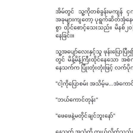
အိမ်တွင် သူ့ကိုတစ်ခွန်းမကျန် င
အခုများကျ​တော့ ပုရွက်ဆိတ်အုံ​နေ
စွာ ထိုင်​စောင့်​သေးသည်။ မိန
နေခြင်း။
သူ့အ​ပျော်​လေးနှင့်သူ ဖုန်း​ပြော
တွင် မိန့်မိန့်ကြီးထိုင်​နေ​သော အ
နေသက်က ပြုံးတုံးတုံးဖြင့် လက်ပိ
"ငါ့ကို​ပြောစမ်း အသိမ့်မ...အဲ​က
"ဘယ်​ကောင်တုန်း"
"​ဖေ​ဖေနဲ့မတိုင်ချင်ဘူး​နော်"
​နေသက် အသံကို ကျယ်လိုက်သည်