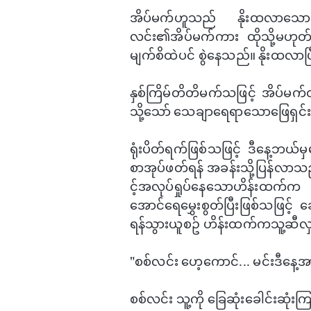
အိပ်မက်ဟူသည် နိုးထလာ​သောအ
လင်း၏အိပ်မက်ကား ထိုသို့မဟုတ
မျက်စိထဲပင် စွဲ​နေသည်။ နိုးထလာပြ
နှစ်ကြိမ်တိတိမက်သဖြင့် အိပ်မ
သို့​သော် ​သေချာ​ရေရာ​သော​ဖြေရှင
ရုံးပိတ်ရက်ဖြစ်သဖြင့် ဒီ​နေ့ဘယ
စာအုပ်ဖတ်ရန် အခန်းသို့ပြန်လာသည
င့်အလုပ်ရှုပ်​နေ​သောဟိန်းထက်က အခ
အောင်​ရေ​မွှေးစွတ်ပြီးဖြစ်သဖြင်
ရန်သွားယူစဥ် ဟိန်းထက်ကသူ့ဆီ
"စစ်လင်း ​ဟေ့​ကောင်... မင်းဒီ​န
စစ်လင်း သူ့ကို ​ခြေဆုံး​​ခေါင်းဆုံးက