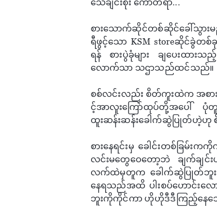
​သေချင်းစိုး ​ကော်တရာ...
စား​သောက်ဆိုင်တစ်ဆိုင်​ခေါ်သ
ရီဖွင့်​​သော KSM storeဆိုင်ခွဲတစ်
ရန် စားပွဲခုံများ ချ​ပေးထားသည့်
လောက်သာ သဌာသည်ထင်သည်။
စစ်လင်းလည်း စိတ်ကူးထဲက အစားအစာပ
င့်အာလူး​ကြော်ထုပ်တို့အ​ပေါ် ပ
ထူးဆန်းဆန်း​ခေါက်ဆွဲပြုတ်ဟဲ့ဟ
စား​နေရင်းမှ ​ခေါင်းတစ်ခြမ်းကက
လင်းမ​တွေ​ဝေ​တော့ဘဲ ချက်ချင်း
လက်ထဲမှတူက ​ခေါက်ဆွဲပြုတ်ဘူး
နေရသည်အထိ ပါးစပ်ဟောင်း​လောင်
ဘူးကိုကိုင်ကာ ​ဟိုဟိုဒီဒီကြည့်နေ​