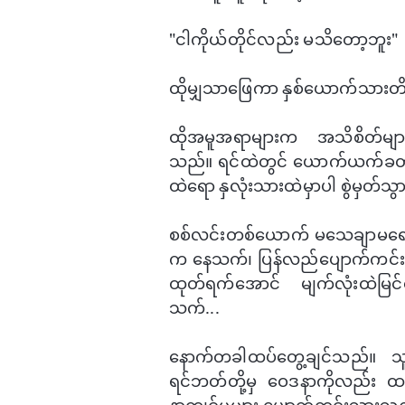
"ငါကိုယ်တိုင်လည်း မသိ​တော့ဘူး"
ထိုမျှသာ​ဖြေကာ နှစ်​ယောက်သားတိ
ထိုအမူအရာများက အသိစိတ်များလ
သည်။ ရင်ထဲတွင် ​ယောက်ယက်ခတ်သွား
ထဲ​​ရော နှလုံးသားထဲမှာပါ စွဲမှတ်
စစ်လင်းတစ်​ယောက် မ​သေချာမ​ရေရာ။ 
က ​နေသက်၊ ပြန်လည်​ပျောက်ကင်း​အ
ထုတ်ရက်​အောင် မျက်လုံးထဲမြင်
သက်...
​နောက်တခါထပ်​တွေ့ချင်သည်။ သူနှင်
ရင်ဘတ်တို့မှ ​ဝေဒနာကိုလည်း ထ