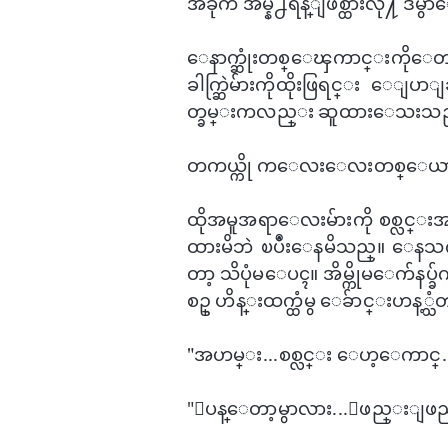
အခုက အိမ္နဲ႕ရန္ျဖစ္ထားလို႔ ​ဒ
​ေနာက္ဆုံးတစ္​ေၾကာင္းကို​​ေတာ့
ခါက္ဆြဲမ်ားကိုထိုးဖြရင္း ​ေျပ
တ္ခမ္းကလည္း ဆူထား​ေသးသည
တကယ္ကို က​ေလး​ေလးတစ္​ေယာက္
ထိုအမူအရာ​ေလးမ်ားကို စစ္လင္းအ
ထားမိဘဲ ၿပဳံး​ေနမိသည္။ ​ေနသ
တာ့ သိပုံမ​ေပၚ။ ​အိမ္ကိုမ​ေက်နပ
စဥ္ ဟိန္းထက္ထံမွ ​ေခ်ာင္းဟန့္
"အဟမ္း...စစ္လင္း ​ေဟ့​ေကာင္..
"ျပန္​ေတာ့မွာလား...ျဖည္းျဖ