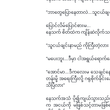
"ဘာ​တွေ​ပြော​နေတာလဲ...သူငယ်ချင်း
​​ပြောင်လိမ်​ပြောင်စားမ...
​နေသက် စိတ်ထဲက ကျိန်ဆဲလိုက်သ
"သူငယ်ချင်းနာမည် ကိုကြီးတဲ့လား ဟ
"မ​ပေးဘူး...ဒီမှာ ငါအရွယ်​ရောက်​နေပ
"​အောင်မာ...ဒီက​လေးမ ​သေချင်နေပ
တန်းမို့ အ​ရေးကြီးလို့ ဂရုစိုက်ခိုင
သိပြီလား"
​နေသက်အသံ ပို၍ကျယ်သွားသည်။ 
က အငယ်ကို မဖြစ်သင့်တာမဖြစ်​အေ