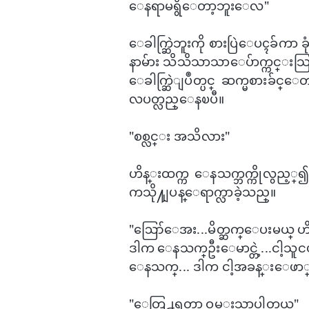
​ေနရာမရွိ​ေတာ့ဘူး​ေလ"
​ေခါက္ဆြဲဘူးကို စားပြဲ​ေပၚခ်ကာ 
နာမ်ား သိသိသာသာ​ေပ်ာက္ကင္းသြာ
ေခါက္ဆြဲျပဳတ္ပင္ ဆက္မစားခ်င္​​
လပတ္လည္​ေနၿပီ။
"စစ္လင္း အသိလား"
ဟိန္းထက္က ​ေနသက္ဘက္ကိုလွည့္
ကသို႔ျပန္​ေရာက္လာခဲ့သည္။
"ဪ​ေအး...မိတ္ဆက္​ေပးမယ္ ဟိ
ဒါက ​ေနသက္ဦး​ေမာင္တဲ့...ငါ့သူငယ္
​ေနသက္... ဒါက ငါ့အခန္း​ေဖာ္ 
"​​​ေတြ႕ရတာ ဝမ္းသာပါတယ္"