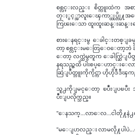
စစ္လင္းလည္း စိတ္ကူးထဲက အစားအစာ
တ္ႏွင့္အာလူး​ေၾကာ္ထုပ္တို႔အ
ကြၽး​ေသာ ထူးထူးဆန္းဆန္း​ေခါက္
စား​ေနရင္းမွ ​ေခါင္းတစ္ျခမ္
တာ့ စစ္လင္းမ​ေတြ​ေဝ​ေတာ့ဘဲ ခ်က
ေတာ့ လက္ထဲမွတူက ​ေခါက္ဆြဲျပဳတ္
နရသည္အထိ ပါးစပ္ေဟာင္း​ေလ
ဆြဲျပဳတ္ဘူးကိုကိုင္ကာ ​ဟိုဟိုဒ
သူ႕ကိုျမင္​ေတာ့ ၿပဳံးျပၿပီး 
ပဳံးျပလိုက္သည္။
"​ေနသက္...လာ​ေလ...ငါတို႔နဲ႕
"မ​ေျပာလည္း လာမလို႔ပါပဲ...ဟ