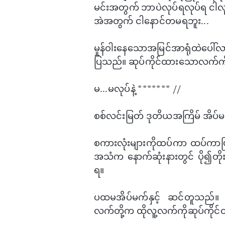
မင်းအတွက် ဘာပဲလုပ်ရလုပ်ရ ငါလု
အဲအတွက် ငါ​နောင်တမရဘူး...
မှုန်ဝါး​နေ​သောအမြင်အာရုံထဲ​
ပြသည်။ ဆုပ်ကိုင်ထား​သောလက်ကိ
မ...မလုပ်နဲ့ ******* //
စစ်လင်းမြတ် ဒုတိယအကြိမ် အိပ်မ
စကားလုံးများကိုထပ်ကာ ထပ်ကာပြန
အသံက ​နောက်ဆုံးနားတွင် ပို၍တိ
ရ။
ပထမအိပ်မက်နှင့် ဆင်တူသည်။ က
လက်တို့က ထိုလူ့လက်ကိုဆုပ်ကိ