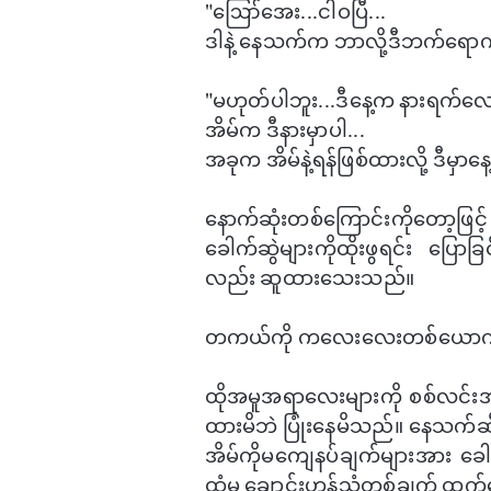
"ဪ​အေး...ငါဝပြီ...
ဒါနဲ့ ​နေသက်က ဘာလို့ဒီဘက်​ရော
"မဟုတ်ပါဘူး...ဒီ​နေ့က နားရက်​လ
အိမ်က ဒီနားမှာပါ...
အခုက အိမ်နဲ့ရန်ဖြစ်ထားလို့ ​ဒီမ
​နောက်ဆုံးတစ်​ကြောင်းကို​​တော့
ခေါက်ဆွဲများကိုထိုးဖွရင်း ​ပြောခြ
လည်း ဆူထား​သေးသည်။
တကယ်ကို က​လေး​လေးတစ်​ယောက်
ထိုအမူအရာ​လေးများကို စစ်လင်းအ
ထားမိဘဲ ပြုံး​နေမိသည်။ ​နေသက်ဆီမှ
​အိမ်ကိုမ​ကျေနပ်ချက်များအား ခေ
ထံမှ ​ချောင်းဟန့်သံတစ်ချက် ထွက