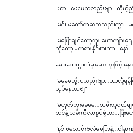
"ဟာ...​ဖေ​ဖေကလည်းဗျာ...ကိုယ့်
"မင်း မ​တော်တဆကလည်းကွာ...မင
"မ​ပြောချင်​တော့ဘူး ​ယောကျ်ား​ရ
ကို​တော့ မတရားနိုင်စားတာ...​နော်.
​ဆေး​သေတ္တာထဲမှ ​ဆေးဘူးဖြင့် ​
"​မေ​မေတို့ကလည်းဗျာ...ဘာလို့ရ
လုပ်​နေတာဗျ"
"မဟုတ်ဘူး​မေ​မေ...သမီးသူငယ်ချင်းနဲ
ထင်နဲ့ သမီးကိုလာစွပ်စွဲတာ...ပြီး​
"နင် ဗ​လောင်းဗလဲမ​ပြောနဲ့...ငါ