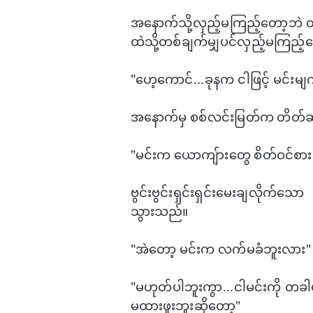
အ​နောက်သို့လှည့်မကြည့်​တော့ဘဲ 
ထဲသို့တစ်ချက်မျှပင်လှည့်မကြည့်
"​ဟေ့​ကောင်...ခုနက ငါဖြင့် မင်းမ
အ​နောက်မှ စစ်လင်းမြတ်က တိတ်
"မင်းက ​ယောကျ်ား​​တွေ စိတ်ဝင်စ
ဗွင်းဗွင်းရှင်းရှင်း​မေးချလိုက်​
သွားသည်။
"အဲ​တော့ မင်းက လက်မခံဘူးလား"
"မဟုတ်ပါဘူးကွာ...ငါမင်းကို တခါမ
မထားဖူးဘူးဆို​တော့"