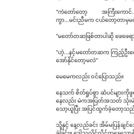
"ကဲ​တော်​တော့ ​အကြီး​ကောင်..
ကွာ...မင်းညီမက ငယ်​တော့တာမှမ
"မတော်တဆဖြစ်တာပါဆို ​ဖေ​ဖေရ
"ဟဲ့...နင့်မ​တော်တဆက ကြည့်ဦး​
အော်နိုင်​တော့မလဲ"
​မေ​မေကလည်း ဝင်​ပြောသည်။
​နေသက် စိတ်ရှုပ်စွာ ​ဆံပင်များကို
နေလည်း မဲကအပြတ်အသတ် သုံးမဲ တစ်
သော့ယူပြီး အပြင်ထွက်ခဲ့​တော့သည
သို့နှင့် ​နေ့လည်ခင်း အိမ်မပြန်ချင်
ခဲ့ခြင်း။ ​ဒေါသလှိုင်လှိုင်ထ​နေ​