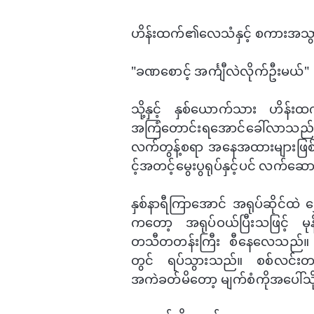
ဟိန်းထက်၏​လေသံနှင့် စကားအသ
"​ခဏ​စောင့် အင်္ကျီလဲလိုက်ဦးမယ်"
သို့နှင့် နှစ်​ယောက်သား ဟိန်းထက
အကြံ​တောင်းရ​အောင်​ခေါ်လာသည်
လက်တွန့်စရာ အ​နေအထားများဖြစ်​
င့်အတင့်​မွေးပွရုပ်နှင့်ပင် လက်​ဆေ
နှစ်နာရီကြာ​အောင် အရုပ်ဆိုင်ထဲ ​
က​တော့ အရုပ်ဝယ်ပြီးသဖြင့် မုန
တသီတတန်းကြီး စီ​နေ​လေသည်။ ဟိ
တွင် ရပ်သွားသည်။ စစ်လင်းတစ
အကဲခတ်မိ​တော့ မျက်စံကိုအ​ပေါ်သိ