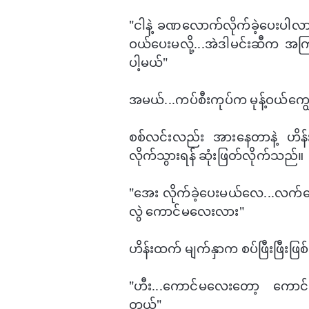
"ငါနဲ့ ခဏ​လောက်လိုက်ခဲ့​ပေးပါ
ဝယ်ပေးမလို့...အဲဒါမင်းဆီက အကြံ
ပါ့မယ်"
အမယ်...ကပ်စီးကုပ်က မုန့်ဝယ်​ကျွေး
စစ်လင်းလည်း အား​နေတာနဲ့ ဟိန
လိုက်သွားရန် ဆုံးဖြတ်လိုက်သည်။
"​အေး လိုက်ခဲ့​ပေးမယ်​လေ...လ
လွဲ ​​ကောင်မ​လေးလား"
ဟိန်းထက် မျက်နှာက စပ်ဖြီးဖြီးဖြစ
"ဟီး...​ကောင်မ​လေး​တော့ ​ကောင်မ
တယ်"