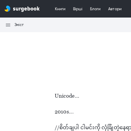
Книги
Вірші
Блоги
Автори
Зміст
Unicode...
2010s...
//စိတ်ချပါ ငါမင်းကို လုံခြုံတဲ့​နေရာ