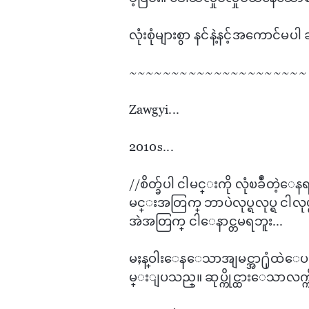
လုံးစုံများစွာ နင်နဲ့နင့်အ​ကောင်မပ
~~~~~~~~~~~~~~~~~~~~~
Zawgyi...
2010s...
//စိတ္ခ်ပါ ငါမင္းကို လုံၿခဳံတဲ့​ေ
မင္းအတြက္ ဘာပဲလုပ္ရလုပ္ရ ငါလုပ္
အဲအတြက္ ငါ​ေနာင္တမရဘူး...
မႈန္ဝါး​ေန​ေသာအျမင္အာ႐ုံထဲ​
မ္းျပသည္။ ဆုပ္ကိုင္ထား​ေသာလက္ကိ