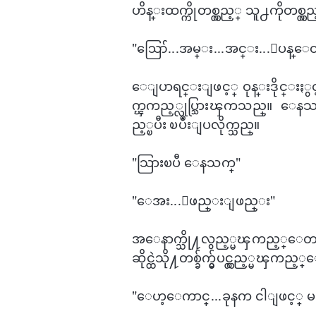
ဟိန္းထက္ကိုတစ္လွည့္ သူ႕ကိုတစ္လွ
"ဪ...အမ္း...အင္း...ျပန္​ေတာ
​ေျပာရင္းျဖင့္ ဝုန္းဒိုင္းႏွင
က္ၾကည့္လုပ္သြားၾကသည္။ ​ေနသ
ည့္ၿပီး ၿပဳံးျပလိုက္သည္။
"သြားၿပီ ​ေနသက္"
"​ေအး...ျဖည္းျဖည္း​"
အ​ေနာက္သို႔လွည့္မၾကည့္​ေတာ့
ဆိုင္ထဲသို႔တစ္ခ်က္မွ်ပင္လွည့္မၾကည္
"​ေဟ့​ေကာင္...ခုနက ငါျဖင့္ မင္