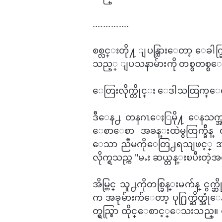
..............
စစ္လင္းတို႔ ျပန္သြား​ေတာ့ ​​​ေခါက္
သည့္ ျပသနာမ်ားကို တစ္စတစ္
ေတြးလိုက္တိုင္း ​ေဒါသထြက္​ေလပါပဲ။ 
ဒီ​​ေန႕ တနဂၤ​ေႏြမို႔ ​ေနသက္အ
ေစာ​ေစာ အခန္းထဲမွထြက္ခ်ိန္ ဝရ
ေသာ ညီမကို​ေတြ႕ရသျဖင့္ အႀကီ
လိုက္ရသည္က "မႉး ဆယ္တန္း​ၿပီးတဲ
အိမ္တြင္ သူ႕ကိုတစ္ခြန္းမက်န္ င
က အခုမ်ားက်​ေတာ့ ပု႐ြက္ဆိတ္အုံ
တ္ရွည္စြာ ထိုင္​ေစာင့္​ေသးသ