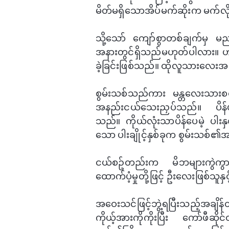
မိတ်မရှိ​သောအိပ်မက်ဆိုးက မက်​လ
သို့​သော် ​ကျော်စွာတစ်ချက်မ
အနားတွင်ရှိသည်မဟုတ်ပါလား။ ဟုတ်
ခဲ့ခြင်းဖြစ်သည်။ ထိုလူသား​လေ
​စွမ်းသစ်သည်ကား မန္တ​​လေးသာ
အနည်းငယ်​​သေးညှပ်သည်။ ပိန်ပ
သည်။ ကိုယ်လုံးသာပိန်​ပေမဲ့ ပါး​နှ
သော ပါးချိုင့်နှစ်ခုက စွမ်းသစ်၏
ငယ်စဥ်တည်းက မိဘများကွဲကွာခဲ
ထောက်ပံ့မှုတို့ဖြင့် ဦး​လေးဖြစ်သူန
အ​ဝေးသင်ဖြင့်ဘွဲ့ရပြီးသည့်အချိန
ကိုယ့်အားကိုကိုးပြီး ​ကော်ဖီ