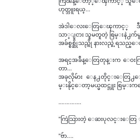
ကြၽန္​ေတာ့္ေၾကာင့္ သူ​ေကာင္း
ဟုတ္ဘူးရယ္...
အဲဒါ​ေလး​ေတြ​ေၾကာင့္ ဒီက​ေ
သာ္ျငား သူမတူတဲ့ စြမ္းနဲ႕က်မ
အခ်စ္စစ္ဆိုသည္ကို နားလည္ခဲ့ရသည္​ေပါ
အရင္​အခ်ိန္​ေတြတုန္းက ​​ေဝးကြာ
တာ...
အခုလိုမ်ား ​ေန႕တိုင္း​ေတြ႕​
မ္းနိုင္​ေတာ့မယ္မထင္ဘူး စြမ္း
..............
"​ကြဲသြားတဲ့ ​ေဆးပုလင္း​ေတြ 
"ဗ်ာ....