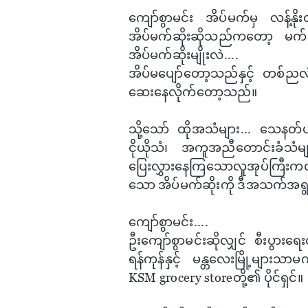
​ကျော်စွာမင်း အိပ်မက်မှ လန့်နို
အိပ်မက်ဆိုးဆိုသည်က​တော့ မက်တ
အိပ်မက်ဆိုးမျိုးလဲ....
အိပ်မ​ပျော်​တော့သည်နှင့် တစ်ညလုံ
ဆေး​နေလိုက်​တော့သည်။
သို့​သော် ထိုအသံများ... ​သေနတ်ပ
ငိုယိုသံ၊ အကူအညီ​တောင်းခံသံမ
ပြေးလွှား​နေကြ​သောလူအုပ်ကြီးကလ
သော အိပ်မက်ဆိုးကို ဒီအသက်အရွယ
​​ကျော်စွာမင်း....
ဦး​​ကျော်စွာမင်းဆိုလျှင် စီးပွာ
ရန်ကုန်နှင့် မန္တ​လေးမြို့များသာမ
KSM grocery storeတို့၏ ပိုင်ရှင်။