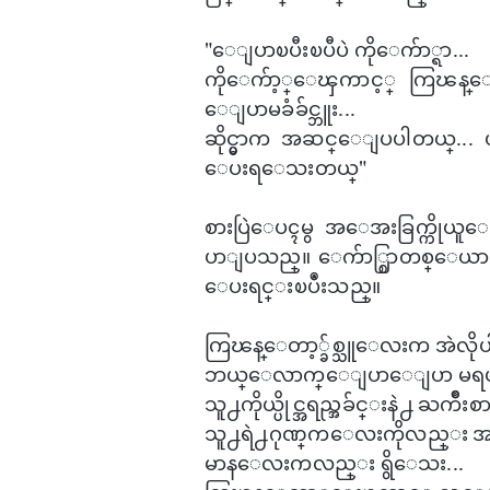
"​ေျပာၿပီးၿပီပဲ ကို​ေက်ာ္ရာ...
ကို​ေက်ာ့္​ေၾကာင့္ ကြၽန္​ေ
ေျပာမခံခ်င္ဘူး...
ဆိုင္မွာက အဆင္​ေျပပါတယ္... ဟ
ေပးရ​ေသးတယ္"
စားပြဲ​ေပၚမွ အ​ေအးခြက္ကိုယူ​
ပာျပသည္။ ​ေက်ာ္စြာတစ္​ေယာက္ 
ေပးရင္းၿပဳံးသည္။
ကြၽန္​ေတာ့္ခ်စ္သူ​ေလးက အဲလိုပါ
ဘယ္​ေလာက္​ေျပာ​ေျပာ မရပါ
သူ႕ကိုယ္ပိုင္အရည္အခ်င္းနဲ႕ ႀကိဳးစား႐
သူ႕ရဲ႕ဂုဏ္​က​ေလးကိုလည္း အထိခို
မာန​​ေလးကလည္း ရွိ​ေသး...