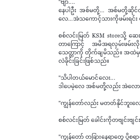
"ဗျာ....
​နေပါဦး အစ်မတို့... အစ်မတို့ဆိုင
လေ...အဲသ​ကောင့်သားကိုဖမ်းရင်
စစ်လင်းမြတ် KSM storeသို့ ​ဆ
တာ​ကြောင့် အမိအရလှမ်းဖမ်းလို
သေတ္တာကို တိုက်ချမိသည်။ အထဲမှပု
လဲခိုင်းခြင်းဖြစ်သည်။
"သိပါတယ်​မောင်​လေး...
ဒါ​ပေမဲ့​လေ အစ်မတို့လည်း အဲ​လောက
"ကျွန်​တော်လည်း မတတ်နိုင်ဘူး​လ
စစ်လင်းမြတ် ​​ခေါင်းကိုတဗျင်းဗျင
"ကျွန်​တော် တခြား​နေရာ​တွေ ပို့စ