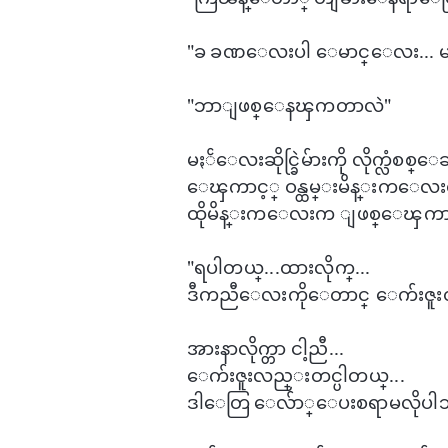
"ခ ခဏ​​​​ေလးပါ ​ေမာင္​​ေလး... 
"ဘာျဖစ္​ေနၾကတာလဲ"
မႏၲ​ေလးဆိုင္ခြဲမ်ားကို လိုက္လံ
ေၾကာင့္ ဝန္ထမ္းမိန္းက​ေလးတစ
ထိုမိန္းက​ေလးက ျဖစ္​ေၾကာင္
"ရပါတယ္...ထားလိုက္...
ဒီကညီ​ေလးကို​ေတာင္ ေက်းဇူး​တင
အားနာလိုက္တာ ငါ့ညီ...
​ေက်းဇူးလည္းတင္ပါတယ္...
ဒါ​ေတြ ​ေလ်ာ္​​ေပးစရာမလိုပါဘ