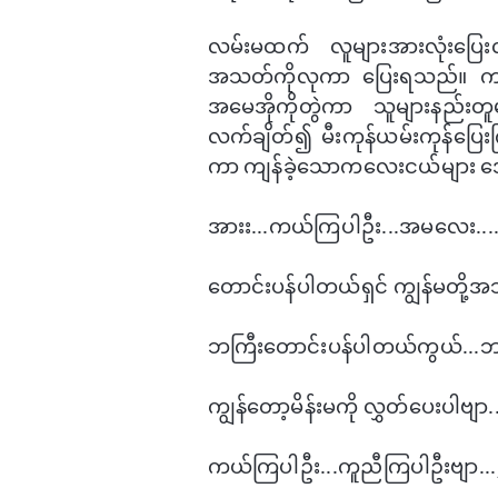
လမ်းမထက် လူများအားလုံး​ပြေ
အသတ်ကိုလုကာ ​ပြေးရသည်။ က​လ
အ​မေအိုကိုတွဲကာ သူများနည်းတူ
လက်ချိတ်၍ မီးကုန်ယမ်းကုန်​ပ
ကာ ကျန်ခဲ့​သောက​လေးငယ်များ ​အ
အားး...ကယ်ကြပါဦး...အမ​လေး...
​တောင်းပန်ပါတယ်ရှင် ကျွန်မတို့အသ
ဘကြီး​တောင်းပန်ပါတယ်ကွယ်...ဘက
ကျွန်​တော့မိန်းမကို လွှတ်​ပေးပါဗျာ
ကယ်ကြပါဦး...ကူညီကြပါဦးဗျာ...