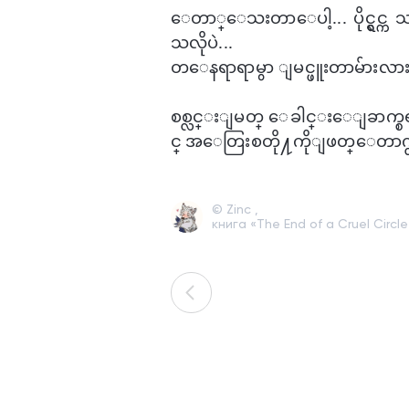
ေတာ္​ေသးတာ​ေပါ့... ပိုင္ရွင္
သလိုပဲ...
တ​ေနရာရာမွာ ျမင္ဖူးတာမ်ားလား.
စစ္လင္းျမတ္​ ေခါင္း​ေျခာက္စရာ
င္ အ​ေတြးစတို႔ကိုျဖတ္​ေတာက္လ
© Zinc ,
книга «The End of a Cruel Circle