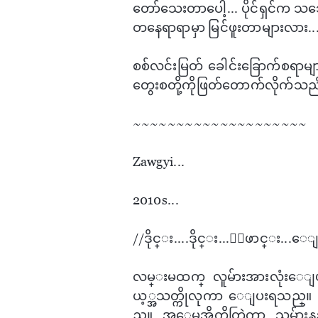
တော်​သေးတာ​ပေါ့... ပိုင်ရှင်က ​သ​ဘေ
တ​နေရာရာမှာ မြင်ဖူးတာများလား..
စစ်လင်းမြတ်​ ခေါင်း​ခြောက်စရာမျ
တွေးစတို့ကိုဖြတ်​တောက်လိုက်သည
~~~~~~~~~~~~~~~~~~~~
Zawgyi...
2010s...
//ဒိုင္း....​​ဒိုင္း...ေျဖာင္း...​ေ
လမ္းမထက္ လူမ်ားအားလုံး​ေျ
ယ့္အသတ္ကိုလုကာ ​ေျပးရသည္။ 
ည္။ အ​ေမအိုကိုတြဲကာ သူမ်