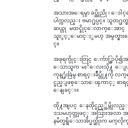
အသားအ​ေရမွာ ခပ္ညိုညို ၊ ေဒါင္
ပါက္ကလည္း ဗမာ႐ုပ္ပင္။ သူတ႐ုတ္စပ
ဆယ္ဟု မထင္နိုင္​ေလာက္​ေအာင္ အ
သူႏွင့္​ေမာင္ႏွမဟု အမွတ္မွာ
င္။
အခုရက္ပိုင္းတြင္ ​ေက်ာ္စြာပို၍
ေသာသူက မႏၲ​ေလးသို႔ ​ေျပ
ကုန္႐ုံးခြဲမွ စာရင္းခ်ဳပ္တို႔ကို
င္မည္ျဖစ္​ေသာ​ေၾကာင့္ စာရင္
ေနျခင္း။
ထို႔အျပင္ ​​ေနထိုင္မည့္အိမ္ကိုလည
ဒသမဟုတ္သျဖင့္ အသြားအလာ အ
နမိတ္မရွိ​ေသာအိပ္မက္ဆိုးက မက္​လိ