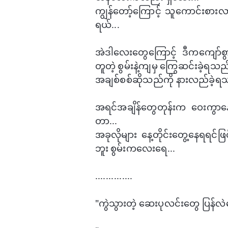
ကျွန်​တော့်ကြောင့် သူ​ကောင်းစား
ရယ်...
အဲဒါ​လေး​တွေ​ကြောင့် ဒီက​ကျော်
တူတဲ့ စွမ်းနဲ့ကျမှ ​ကြွေဆင်းခဲ့ရသည်​
အချစ်စစ်ဆိုသည်ကို နားလည်ခဲ့ရသည
အရင်​အချိန်​တွေတုန်းက ​​ဝေးကွာ
တာ...
အခုလိုများ ​နေ့တိုင်း​တွေ့​နေရရင်ဖြ
ဘူး စွမ်းက​လေး​ရေ...
..............
"​ကွဲသွားတဲ့ ​ဆေးပုလင်း​တွေ ပြန်လ