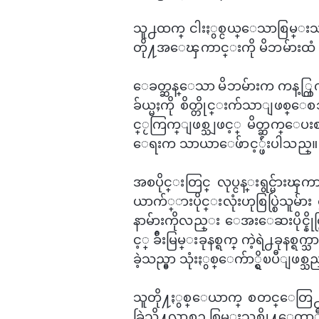
သူ႕ထက္ ငါးႏွစ္ငယ္​ေသာစြမ္းသစ္ကိ
တို႔အ​ေၾကာင္းကို မိဘမ်ားထံ 
ေခတ္ဆန္​ေသာ မိဘမ်ားက ကန့္ကြက
ခ်ယ္မႈကို စိတ္တိုင္းက်သာျဖစ
င္ႂကြက္ျဖစ္သျဖင့္ မိတ္ဆက္​ေပ
ေရးက သာယာ​ေဖ်ာင့္ဖ်ဴးပါသည္။ ​ေ
အစပိုင္းတြင္ လုပ္ငန္းရွင္မ်ားၾ
ယာက်္ားပိုင္းလုံးဟုစြပ္စြဲသူမ်ာ
နာမ်ားကိုလည္း ​ေအး​ေဆးပိုင္နို
င့္ ခ်ီးမြမ္းခုနစ္ရက္ ကဲ့ရဲ႕ခုနစ္
ခဲ့သည္မွာ သုံးႏွစ္​ေက်ာ္ရွိၿပီျဖစ္သ
သူတို႔ႏွစ္​ေယာက္ ​စတင္​ေတြ႕
ခြဲသို႔လာစဥ္က စြမ္းသစ္တို႔​ေကာ္ဖီဆိ