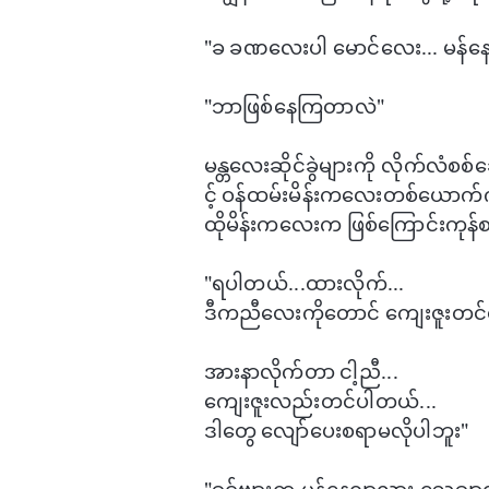
"ခ ခဏ​​​​လေးပါ ​မောင်​​လေး... ​မန်
"ဘာဖြစ်​နေကြတာလဲ"
မန္တ​လေးဆိုင်ခွဲများကို လိုက်လံစ
င့် ဝန်ထမ်းမိန်းက​လေးတစ်​ယောက်
ထိုမိန်းက​လေးက ဖြစ်​ကြောင်းကုန်စင
"ရပါတယ်...ထားလိုက်...
ဒီကညီ​လေးကို​တောင် ကျေးဇူး​တင်ရ
အားနာလိုက်တာ ငါ့ညီ...
​ကျေးဇူးလည်းတင်ပါတယ်...
ဒါ​တွေ ​လျော်​​ပေးစရာမလိုပါဘူး"