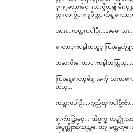
င္ႏွမသားခ်င္းလက္ခ်ိတ္၍ မီး
ည္။ လက္ခ်င္းျပဳတ္ကာ က်န္ခဲ့​ေ
အားး...ကယ္ၾကပါဦး...အမ​ေလး...
​ေတာင္းပန္ပါတယ္ရွင္ ကြၽန္မတို႔
ဘႀကီး​ေတာင္းပန္ပါတယ္ကြယ္..
ကြၽန္​ေတာ့မိန္းမကို လႊတ္​ေပးပါ
တယ္...
ကယ္ၾကပါဦး...ကူညီၾကပါဦးဗ်ာ..
​ေက်ာ္စြာမင္း အိပ္မက္မွ လန့္နို
အိပ္မက္ဆိုးဆိုသည္က​ေတာ့ မက္တတ္​​ေပ