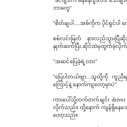
"ခင်ဗျားက မန်​နေဂျာလား ​သေချာတယ်​
ဘာ​တွေ"
"စိတ်ချပါ....အစ်ကိုက ပိုင်ရှင်ပါ ​
စစ်လင်းမြတ် ​နားလည်သွားပြီဆိ
နှုတ်ဆက်ပြီး ဆိုင်ထဲမှထွက်ခဲ့လို
"အဆင်​ပြေခဲ့ရဲ့လား"
"​ပြေပါတယ်ဗျာ...သူတို့ကို ကူညီ
ကြောင့်နဲ့ ​နောက်ကျ​တော့မှာပဲ"
ကား​ပေါ်သို့တက်တက်ချင်း driver 
လိုက်သည်။ ထို့​နောက် ကျန်ရှိ​နေ​သော 
တော့သည်။