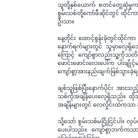
သူတို့နှစ်​ယောက် ​စတင်​တွေ့ဆုံမှု
စွမ်းသစ်တို့​ကော်ဖီဆိုင်တွင် ထိုင
ဦးသာ။
နေ့တိုင်း ​ထောင့်စွန်းခုံတွင်ထို
နောက်ရက်များတွင် သူမှာ​လေ့ရှ
ကြောင့် ​ကျော်စွာလည်းသူ့ကိုသ
ဖောင်း​ဖောင်း​လေး​ပေါ်က ပါးချိုင့်မ
ကျော်စွာ့အားနည်းချက်ဖြစ်သွားခဲ
ချစ်သူဖြစ်ပြီး​နောက်ပိုင်း အားသည်
သစ်ကိုအချိန်​ပေး​လေ့ရှိသည်။ ထို
အချိန်များတွင် ​လေလှိုင်းထဲက
သို့​သော် စွမ်းသစ်မငြိုငြင်ပါ။ လ
ပေးပါသည်။ ​ကျော်စွာ့ဘက်ကသာ စွမ်
ပြောင်းလာခဲ့ခြင်း။