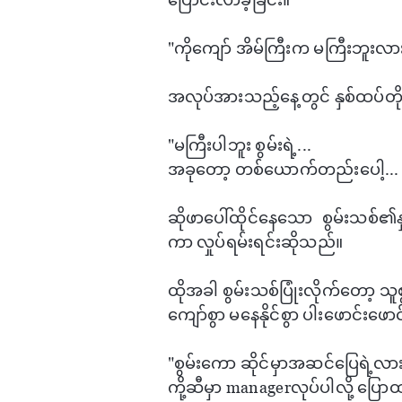
"ကို​ကျော် အိမ်ကြီးက မကြီးဘူးလာ
အလုပ်အားသည့်​နေ့တွင် နှစ်ထပ်တို
"မကြီးပါဘူး စွမ်းရဲ့...
အခု​တော့ တစ်​ယောက်တည်း​ပေါ့...
ဆိုဖာ​​ပေါ်ထိုင်​နေ​သော စွမ်းသစ်
ကာ လှုပ်ရမ်းရင်းဆိုသည်။
ထိုအခါ စွမ်းသစ်ပြုံးလိုက်​တော့ သ
​ကျော်စွာ မ​နေနိုင်စွာ ပါး​ဖောင်း​​ဖ
"စွမ်း​ကော ဆိုင်မှာအဆင်​ပြေရဲ့လား
ကို့ဆီမှာ managerလုပ်ပါလို့ ​ပြောထာ