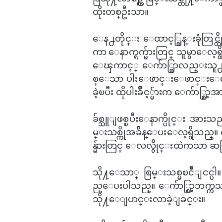
ထိုးတစ္ဦးသာ။
ေန႕တိုင္း ​ေထာင့္စြန္းခုံတြင္ထိ
ကာ ​ေနာက္ရက္မ်ားတြင္ သူမွာ​ေလ့
ေၾကာင့္ ​ေက်ာ္စြာလည္းသူ႕
စ္​ေသာ ပါး​ေဖာင္း​ေဖာင္း​ေလး
ခဲ့ၿပီး ထိုပါးခ်ိဳင့္မ်ားက ​ေက်ာ္
ခ်စ္သူျဖစ္ၿပီး​ေနာက္ပိုင္း အားသည
မ္းသစ္ကိုအခ်ိန္​ေပး​ေလ့ရွိသည္။ ထိ
န္မ်ားတြင္ ​ေလလွိုင္းထဲကသာ ဆက
သို႔​ေသာ္ စြမ္းသစ္မၿငိဳျငင္ပါ။ 
ည္​ေပးပါသည္။ ​ေက်ာ္စြာ့ဘက္ကသာ 
သို႔​ေျပာင္းလာခဲ့ျခင္း။