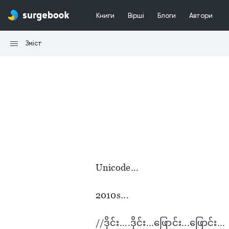
Книги
Вірші
Блоги
Автори
Зміст
Unicode...
2010s...
//ဒိုင်း....​​ဒိုင်း...ဖြောင်း...​ဖြောင်း...