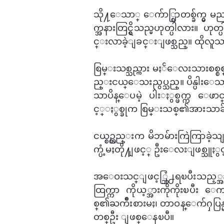
သို႔​ေသာ္ ​ေက်ာ္စြာတစ္ခ်က္မ
က္အနားတြင္ရွိသည္မဟုတ္ပါလား။ 
င္းလာခဲ့ျခင္းျဖစ္သည္။ ထိုလူသ
​စြမ္းသစ္သည္ကား မႏၲ​​ေလးသားစ
ည္းငယ္​​ေသးညွပ္သည္။ ပိန္ပါး​​ေသ
သာပိန္​ေပမဲ့ ပါး​ႏွစ္ဖက္က ​ေဖာင
င့္ႏွစ္ခုက စြမ္းသစ္၏အားသာခ်
ငယ္စဥ္တည္းက မိဘမ်ားကြဲကြာခဲ့
က္ပံ့မႈတို႔ျဖင့္ ဦး​ေလးျဖစ္သူႏ
အ​ေဝးသင္ျဖင့္ဘြဲ႕ရၿပီးသည့္အခ
ထြက္ကာ ကိုယ့္အားကိုကိုးၿပီး ​ေက
စ္၏ႀကိဳးစားမႈ၊ တာဝန္​ေက်ႁပြန္မႈ
တစ္ဦး ျဖစ္​​ေနၿပီ။