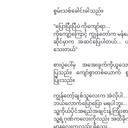
စွမ်းသစ်​ခေါင်းခါသည်။
"​ပြောပြီးပြီပဲ ကို​ကျော်ရာ...
ကို​ကျော့်​ကြောင့် ကျွန်​တော်က မန
ဆိုင်မှာက အဆင်​ပြေပါတယ်... ဟို
သေးတယ်"
စားပွဲ​ပေါ်မှ အ​အေးခွက်ကိုယူ​​
ပြသည်။ ​ကျော်စွာတစ်​ယောက် စွမ်
ပြုံးသည်။
ကျွန်​တော့်ချစ်သူ​လေးက အဲလိုပါ...
ဘယ်​လောက်​ပြော​ပြော မရပါဘူး...
သူ့ကိုယ်ပိုင်အရည်အချင်းနဲ့ ကြိုးစာ
သူ့ရဲ့ဂုဏ်​က​လေးကိုလည်း အထိခိုက
မာန​​လေးကလည်း ရှိ​သေး...