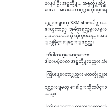
​ေနပါဦး အစ္မတို႔... အစ္မတို႔ဆိုင
ေလ...အဲသ​ေကာင့္သားကိုဖမ္းရင
စစ္လင္းျမတ္ KSM storeသို႔ ​ေဆး
ေၾကာင့္ အမိအရလွမ္းဖမ္းလို
င္း​ေသတၱာကို တိုက္ခ်မိသည္။ အထဲမ
ျပန္လဲခိုင္းျခင္းျဖစ္သည္။
"သိပါတယ္​ေမာင္​ေလး...
ဒါ​ေပမဲ့​ေလ အစ္မတို႔လည္း အဲ​ေလာက
"ကြၽန္​ေတာ္လည္း မတတ္နိုင္ဘူး
စစ္လင္းျမတ္ ​​ေခါင္းကိုတဗ်င္
သည္။
"ကြၽန္​ေတာ္ တျခား​ေနရာ​ေတြ 