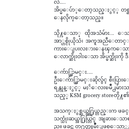
လဲ....
အိပ္မ​ေပ်ာ္​ေတာ့သည္ႏွင့္ တစ္ညလုံး 
ေနလိုက္​ေတာ့သည္။
သို႔​ေသာ္ ထိုအသံမ်ား... ​ေသနတ
အာ္ဟစ္ငိုယိုသံ၊ အကူအညီ​ေတာင္း
ကား​ေျပးလႊား​ေနၾက​ေသာလူအ
ေလာက္ဆိုးဝါး​​​ေသာ အိပ္မက္ဆိုးကို
​​ေက်ာ္စြာမင္း....
ဦး​​ေက်ာ္စြာမင္းဆိုလွ်င္ စီးပြာ
ရန္ကုန္ႏွင့္ မႏၲ​ေလးၿမိဳ႕မ်ားသာ
သည့္ KSM grocery storeတို႔၏ ပို
အသက္ႏွစ္ဆယ္အ႐ြယ္တည္းက ဖခင္၏လမ
သက္သုံးဆယ္အ႐ြယ္တြင္ အျခား​ေသာၿမိဳ႕
ည္။ ဖခင္က တ႐ုတ္လူမ်ိဳးျဖစ္​ေသာ္လည