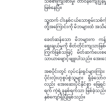
သစ်၏ကြိုးစားမှု၊ တာဝန်​ကျေပြွန်မှုန
ဖြစ်​​နေပြီ။
သူ့ထက် ငါးနှစ်ငယ်​သောစွမ်းသစ်ကိ
တို့အ​ကြောင်းကို မိဘများထံ အသိ​
ခေတ်ဆန်​သော မိဘများက ကန့်ကွ
ရွေးချယ်မှုကို စိတ်တိုင်းကျသာဖ
ကြွက်ဖြစ်သဖြင့် မိတ်ဆက်​ပေးစရ
သာယာ​ဖျောင့်ဖျူးပါသည်။ ​အေး​အေးချမ်
အစပိုင်းတွင် လုပ်ငန်းရှင်များကြား
ပိုင်းလုံးဟုစွပ်စွဲသူများ ရှိခဲ့
လည်း ​အေး​ဆေးပိုင်နိုင်စွာ ​ဖြေရှ
ရက် ကဲ့ရဲ့ခုနစ်ရက်သာ ဖြစ်ခဲ့သည်
နှစ်​ကျော်ရှိပြီဖြစ်သည်။