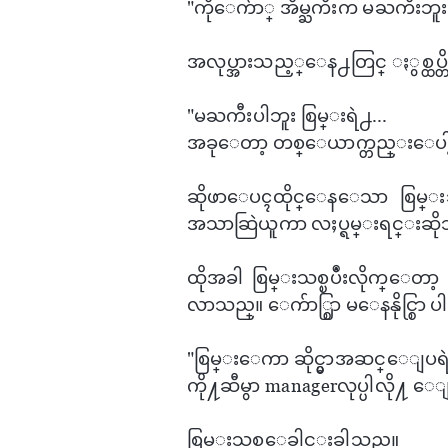
"ကို​ေက်ာ္ အိမ္ႀကီးက မႀကီးဘူ
အလုပ္အားသည့္​ေန႕တြင္ ႏွစ္ထပ္တို
"မႀကီးပါဘူး စြမ္းရဲ႕...
အခု​ေတာ့ တစ္​ေယာက္တည္း​ေပါ့.
ဆိုဖာ​​ေပၚထိုင္​ေန​ေသာ စြမ္း
အသာဆြဲယူကာ လႈပ္ရမ္းရင္းဆိ
ထိုအခါ စြမ္းသစ္ၿပဳံးလိုက္​ေတာ့
လာသည္။ ​ေက်ာ္စြာ မ​ေနနိုင္စြာ ပါ
"စြမ္း​ေကာ ဆိုင္မွာအဆင္​ေျပရ
ကို႔ဆီမွာ managerလုပ္ပါလို႔ ​ေ
စြမ္းသစ္​ေခါင္းခါသည္။