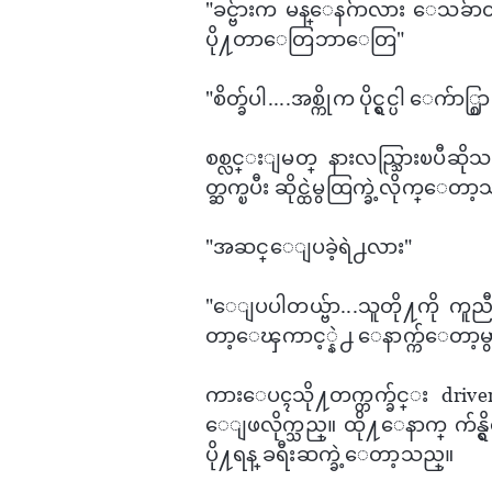
"ခင္ဗ်ားက မန္​ေနဂ်ာလား ​ေသခ်ာ
ပို႔တာ​ေတြဘာ​ေတြ"
"စိတ္ခ်ပါ....အစ္ကိုက ပိုင္ရွင္ပါ ​ေ
စစ္လင္းျမတ္ ​နားလည္သြားၿပီဆို
တ္ဆက္ၿပီး ဆိုင္ထဲမွထြက္ခဲ့လိုက္​ေတာ
"အဆင္​ေျပခဲ့ရဲ႕လား"
"​ေျပပါတယ္ဗ်ာ...သူတို႔ကို ကူည
တာ့​ေၾကာင့္နဲ႕ ​ေနာက္က်​ေတာ့မွ
ကား​ေပၚသို႔တက္တက္ခ်င္း driver
ေျဖလိုက္သည္။ ထို႔​ေနာက္ က်န္ရွ
ပို႔ရန္ ခရီးဆက္ခဲ့​ေတာ့သည္။