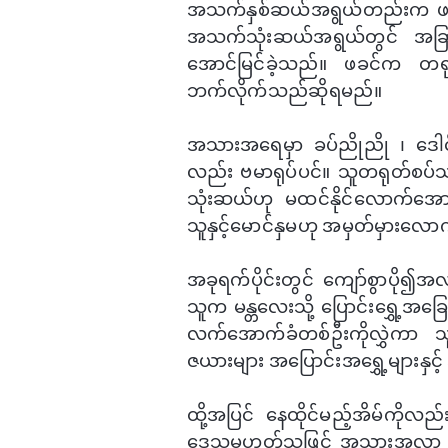
အသက်နှစ်ဆယ်အရွယ်တည်းက ဖခင်၏လမ
အသက်သုံးဆယ်အရွယ်တွင် အခြား​သော
အောင်မြင်ခဲ့သည်။ ဖခင်က တရုတ်
ဘက်လိုက်သည်​ဆိုရမည်။
အသားအ​ရေမှာ ခပ်ညိုညို ၊ ဒေါင်​က
လည်း ဗမာရုပ်ပင်။ သူတရုတ်စပ်
သုံးဆယ်ဟု မထင်နိုင်​လောက်​အောင်
သူနှင့်​မောင်နှမဟု အမှတ်မှားလော
အခုရက်ပိုင်းတွင် ​ကျော်စွာပို၍အလ
သူက မန္တ​လေးသို့ ​ပြောင်း​ရွှေ့အ​ခြ
လက်​အောက်ခံတစ်​ဦးကိုလွှဲကာ သူက
ဇယားများ အ​ပြောင်းအ​​ရွှေ့များနှင့်
ထို့အပြင် ​​နေထိုင်မည့်အိမ်ကိုလည
ဒေသမဟုတ်သဖြင့် အသွားအလာ အ