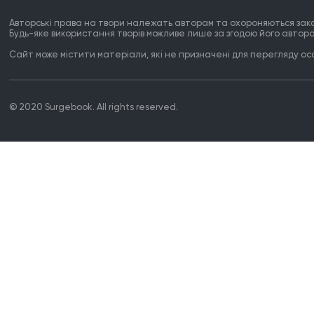
Авторські права на твори належать авторам та охороняються зак
Будь-яке використання творів можливе лише за згодою його автора
Сайт може містити матеріали, які не призначені для перегляду особ
© 2020 Surgebook. All rights reserved.