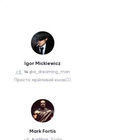
Igor Mickiewicz
@a_dreaming_man
14
Просто мрійливий юнак🏳️‍🌈
Mark Fortis
@Mark_Fortis
5