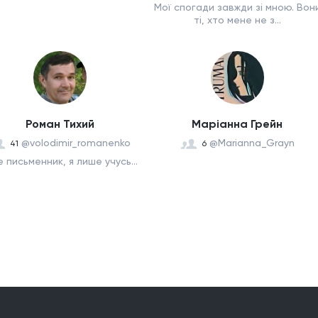
Мої спогади завжди зі мною. Вон
ті, хто мене не з...
Роман Тихий
Маріанна Грейн
@volodimir_romanenko
@Marianna_Grayn
41
6
е письменник, я лише учусь...