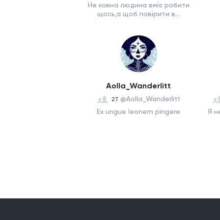
Не кожна людина вміє робити
щось,а щоб повірити в...
Aolla_Wanderlitt
@Aolla_Wanderlitt
27
Eх ungue leonem pingere
Я н