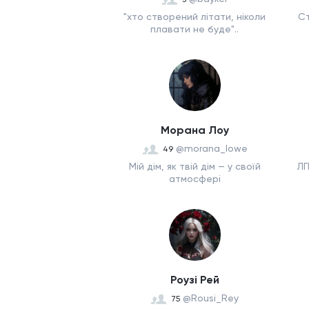
"хто створений літати, ніколи
Ст
плавати не буде"..
Морана Лоу
@morana_lowe
49
Мій дім, як твій дім — у своїй
ЛГ
атмосфері
Роузі Рей
@Rousi_Rey
75