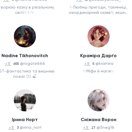
ворюю казку в реальному
✨Любиш пригоди, таємниці,
світі✨️✨️✨️
неординарний сюжет, екшн...
Nadine Tikhonovitch
Краміра Дарґо
@rogate666
@kramira
655
5
БТ-фантастика та вишневі
✨Міфи й магія✨
поезії 🏳️‍🌈 🍒
Ірина Норт
Сніжана Ворон
@irina_nort
@Sneg16
3
27