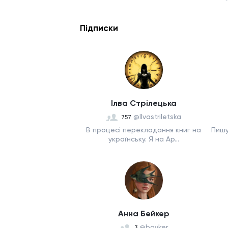
Підписки
Ілва Стрілецька
@Ilvastriletska
757
В процесі перекладання книг на
Пишу
українську. Я на Ар...
Анна Бейкер
@bayker
3