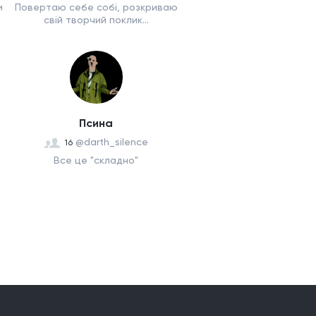
и
Повертаю себе собі, розкриваю
свій творчий поклик...
Псина
@darth_silence
16
Все це "складно"