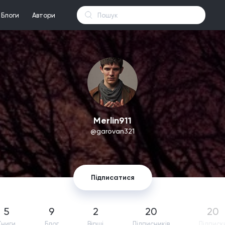
Блоги
Автори
Merlin911
@garovan321
Підписатися
5
9
2
20
20
Книги
Блог
Вірші
Підпиcників
Підписк