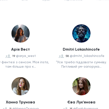
Арія Вест
Dmitri Lokashincofe
@arya_west
@dmitri_lokashincofe
19
58
 фентезі з сенсом. Моя insta,
"Усе треба піддавати сумніву.
там більше про к...
Питливий ум-запорука...
Ханна Трунова
Єва Лук'янова
@HannaTrunova
@Evalukyanova_
11
15