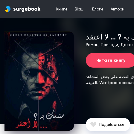
Книги
Вірші
Блоги
Автори
 ? ... لا أعتقد
Роман, Пригоди, Детек
Читати книгу
وي القصة على بعض المشاهد
العنيفة.
Wattpad accoun
Подобається