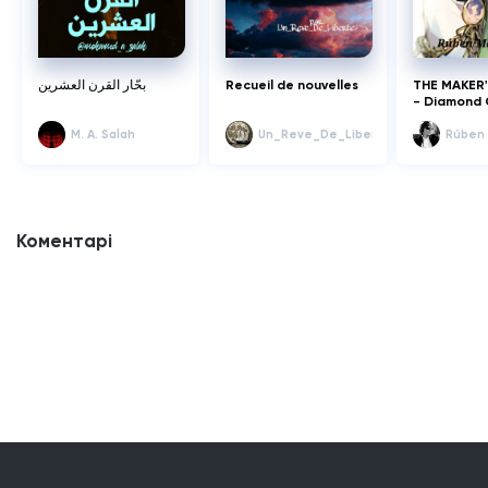
بحّار القرن العشرين
Recueil de nouvelles
THE MAKER
- Diamond 
M. A. Salah
Un_Reve_De_Liberte
Rúben
Коментарі