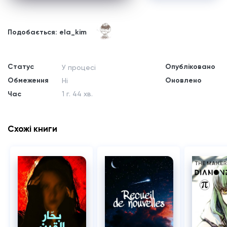
Подобається: ela_kim
Статус
Опубліковано
У процесі
Обмеження
Оновлено
Ні
Час
1 г. 44 хв.
Схожі книги