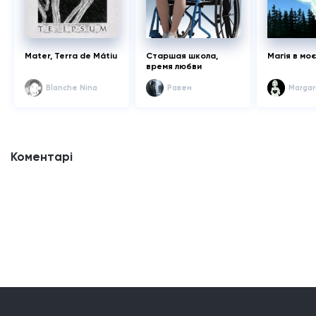
Mater, Terra de Mátiu
Старшая школа,
Магія в моє
время любви
Blanche Nina
Равен
Margar
Коментарі