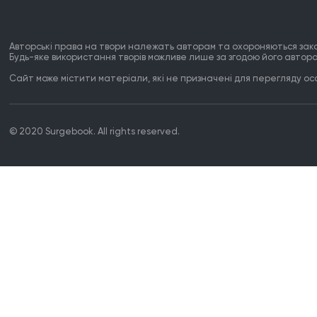
Авторські права на твори належать авторам та охороняються зак
Будь-яке використання творів можливе лише за згодою його автора
Сайт може містити матеріали, які не призначені для перегляду особ
© 2020 Surgebook. All rights reserved.