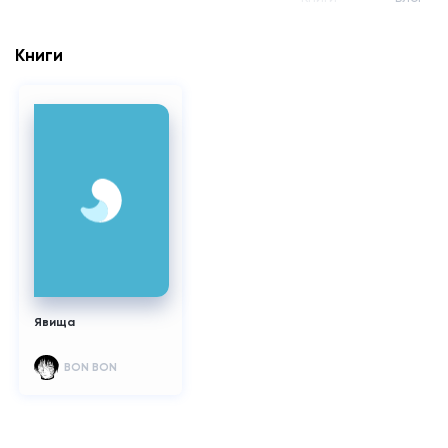
Книги
Явища
BON BON