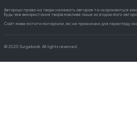
Авторські права на твори належать авторам та охороняються зак
Будь-яке використання творів можливе лише за згодою його автора
Сайт може містити матеріали, які не призначені для перегляду особ
© 2020 Surgebook. All rights reserved.