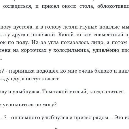
 охладиться, и присел около стола, облокотив
.
огу пустела, и в голову лезли глупые пошлые м
л у друга с ночёвкой. Какой-то там совместный пр
ок по полу. Из-за угла показалось лицо, а потом 
меня на корточках у холодильника, удивлённо из
.
ое? - парнишка подошёл ко мне очень близко и накл
жду еду, а он тут квасит.
ову и улыбнулся. Том такой милый, когда злиться.
 и успокоиться не могу?
..? - он немного улыбнулся и присел рядом. - Это из