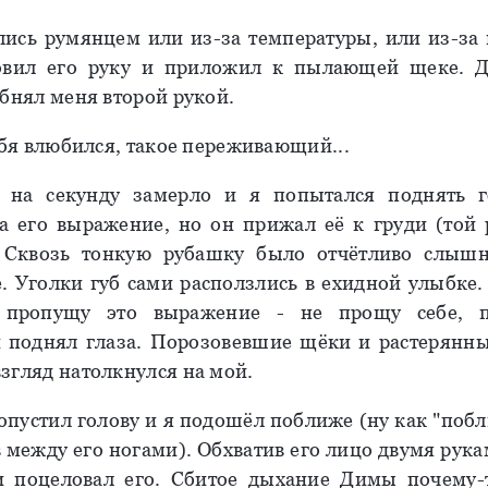
ись румянцем или из-за температуры, или из-за
ловил его руку и приложил к пылающей щеке. 
обнял меня второй рукой.
ебя влюбился, такое переживающий...
 на секунду замерло и я попытался поднять г
а его выражение, но он прижал её к груди (той 
 Сквозь тонкую рубашку было отчётливо слыш
. Уголки губ сами расползлись в ехидной улыбке.
с пропущу это выражение - не прощу себе, п
 поднял глаза. Порозовевшие щёки и растерянные
згляд натолкнулся на мой.
н опустил голову и я подошёл поближе (ну как "побл
в между его ногами). Обхватив его лицо двумя рука
и поцеловал его. Сбитое дыхание Димы почему-