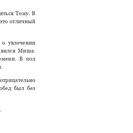
яться Тому. В
это отличный
 о увлечении
явился Миша.
емени. В пол
.
отрицательно
 обед был без
.