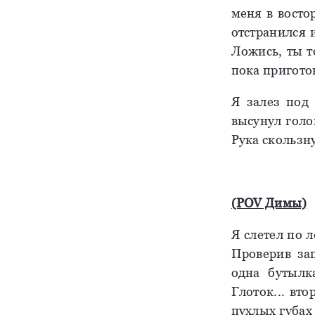
меня в восто
отстранился 
Ложись, ты т
пока пригото
Я залез под
высунул голов
Рука скользну
(POV Димы)
Я слетел по 
Проверив зап
одна бутылк
Глоток... вт
пухлых губах 