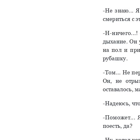
-Не знаю... 
смериться с эт
-Н-ничего...!
дыхание. Он 
на пол и при
рубашку.
-Том... Не пе
Он, не отры
оставалось, 
-Надеюсь, чт
-Поможет... 
поесть, да?
-Ну, хотел ко