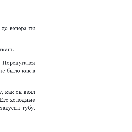
 до вечера ты
ткань.
о. Перепугался
ние было как в
у, как он взял
 Его холодные
акусил губу,