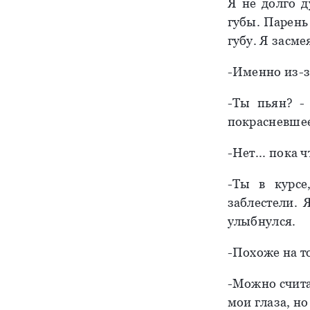
Я не долго д
губы. Парень
губу. Я засме
-Именно из-за
-Ты пьян? -
покрасневшее
-Нет... пока ч
-Ты в курсе,
заблестели. 
улыбнулся.
-Похоже на то
-Можно считат
мои глаза, но