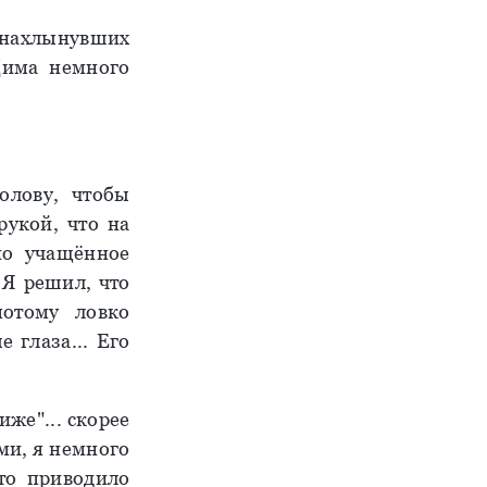
 нахлынувших
Дима немного
олову, чтобы
рукой, что на
но учащённое
 Я решил, что
отому ловко
 глаза... Его
иже"... скорее
ми, я немного
то приводило