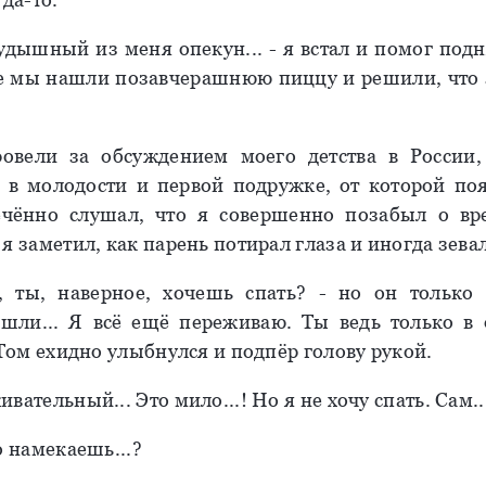
удышный из меня опекун... - я встал и помог подн
е мы нашли позавчерашнюю пиццу и решили, что 
овели за обсуждением моего детства в России,
 в молодости и первой подружке, от которой по
ечённо слушал, что я совершенно позабыл о вр
я заметил, как парень потирал глаза и иногда зевал
, ты, наверное, хочешь спать? - но он только 
шли... Я всё ещё переживаю. Ты ведь только в
 Том ехидно улыбнулся и подпёр голову рукой.
вательный... Это мило...! Но я не хочу спать. Сам..
о намекаешь...?