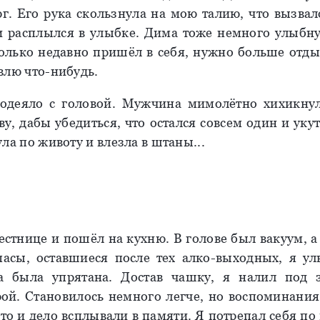
рг. Его рука скользнула на мою талию, что вызва
и расплылся в улыбке. Дима тоже немного улыбнул
олько недавно пришёл в себя, нужно больше отды
влю что-нибудь.
 одеяло с головой. Мужчина мимолётно хихикну
у, дабы убедиться, что остался совсем один и уку
ла по животу и влезла в штаны...
лестнице и пошёл на кухню. В голове был вакуум, а
асы, оставшиеся после тех алко-выходных, я у
а была упрятана. Достав чашку, я налил под з
орой. Становилось немного легче, но воспоминания
то и дело всплывали в памяти. Я потрепал себя по