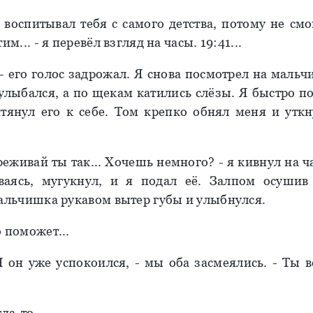
Я воспитывал тебя с самого детства, потому не смо
им... - я перевёл взгляд на часы. 19:41...
 - его голос задрожал. Я снова посмотрел на маль
улыбался, а по щекам катились слёзы. Я быстро п
тянул его к себе. Том крепко обнял меня и утк
реживай ты так... Хочешь немного? - я кивнул на 
ваясь, мугукнул, и я подал её. Залпом осушив 
мальчишка рукавом вытер губы и улыбнулся.
о поможет...
Я он уже успокоился, - мы оба засмеялись. - Ты в
гда-то.