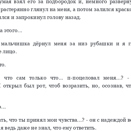
умая взял его за подбородок и, немного разверн
 растерянно глянул на меня, а потом залился краск
ялся и запрокинул голову назад.
 этого...
 мальчишка дёрнул меня за низ рубашки и я г
 лицо.
то.
 что сам только что... п-поцеловал меня...? 
Я открыл был рот, чтоб возразить, но, осознав, чт
...
ь, что ты принял мои чувства...? - он с надеждой 
 я ведь даже не знал, что ему ответить.