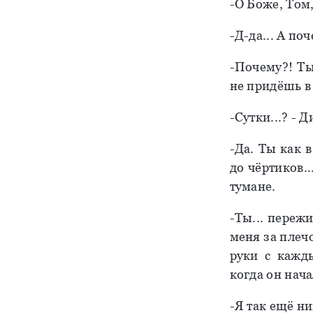
-О Боже, Том,
-Д-да... А по
-Почему?! Ты
не придёшь в 
-Сутки...? - 
-Да. Ты как в
до чёртиков..
тумане.
-Ты... пережи
меня за плеч
руки с кажд
когда он нач
-Я так ещё ни