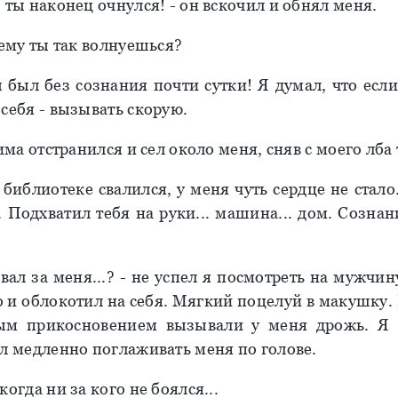
 ты наконец очнулся! - он вскочил и обнял меня.
чему ты так волнуешься?
 был без сознания почти сутки! Я думал, что если
себя - вызывать скорую.
Дима отстранился и сел около меня, сняв с моего лба 
 библиотеке свалился, у меня чуть сердце не стал
. Подхватил тебя на руки... машина... дом. Созна
вал за меня...? - не успел я посмотреть на мужчин
о и облокотил на себя. Мягкий поцелуй в макушку.
ым прикосновением вызывали у меня дрожь. Я з
ал медленно поглаживать меня по голове.
когда ни за кого не боялся...