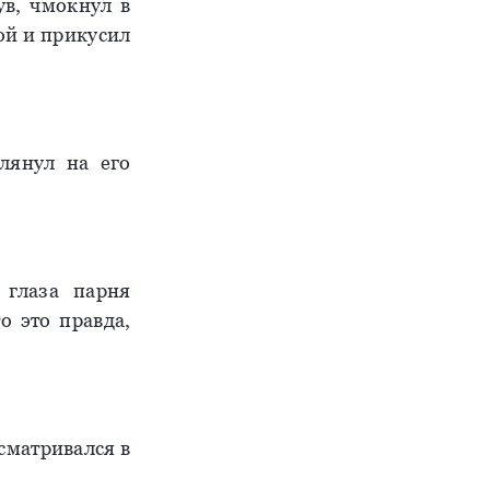
ув, чмокнул в
ой и прикусил
лянул на его
- глаза парня
о это правда,
всматривался в