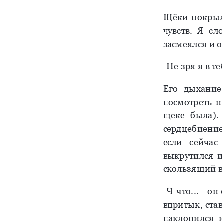
Щёки покрыл
чувств. Я с
засмеялся и 
-Не зря я в т
Его дыхание
посмотреть н
щеке была).
сердцебиение
если сейча
выкрутился и
скользящий в
-Ч-что... - о
впритык, ста
наклонился 