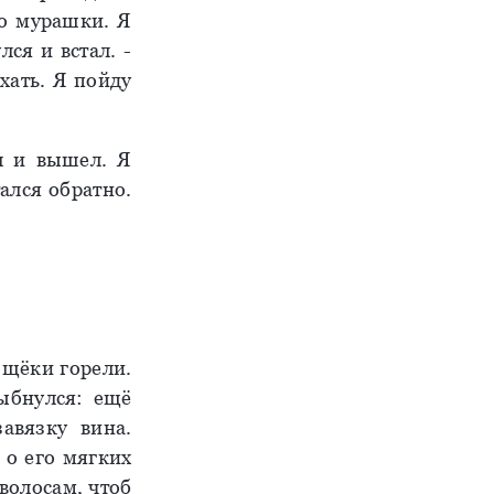
ло мурашки. Я
ся и встал. -
хать. Я пойду
л и вышел. Я
тался обратно.
 щёки горели.
лыбнулся: ещё
авязку вина.
 о его мягких
 волосам, чтоб