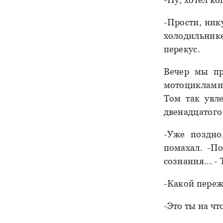
-Прости, ник
холодильник
перекус.
Вечер мы пр
мотоциклами
Том так увл
двенадцатого 
-Уже поздно
помахал. -По
сознания... -
-Какой пережи
-Это ты на чт