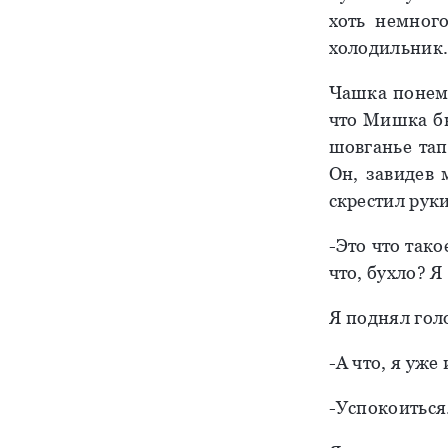
хоть немного
холодильник
Чашка понемн
что Мишка бы
шовганье тап
Он, завидев 
скрестил руки
-Это что так
что, бухло? Я 
Я поднял гол
-А что, я уже
-Успокоиться.