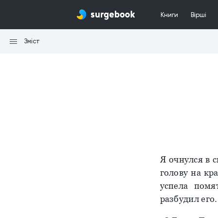
Книги
Вірші
Зміст
Я очнулся в 
голову на кр
успела помя
разбудил его.