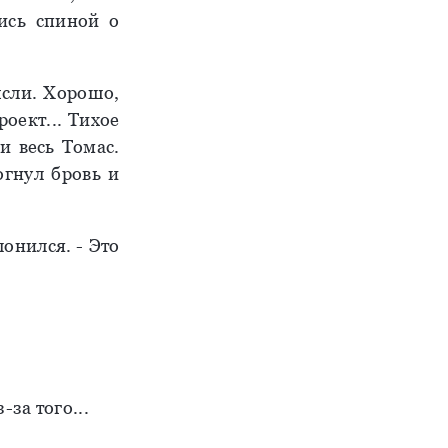
шись спиной о
ысли. Хорошо,
оект... Тихое
и весь Томас.
огнул бровь и
онился. - Это
-за того...