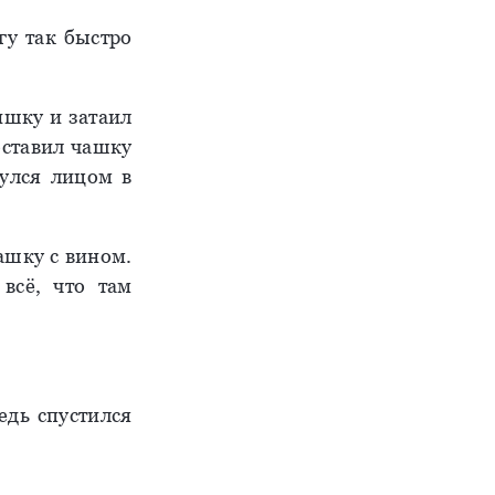
гу так быстро
чишку и затаил
оставил чашку
нулся лицом в
чашку с вином.
всё, что там
едь спустился