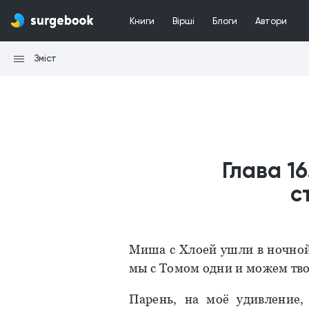
Книги
Вірші
Блоги
Автори
Зміст
Глава 1
с
Миша с Хлоей ушли в ночной 
мы с Томом одни и можем твор
Парень, на моё удивление,