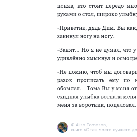
поняв, кто стоит передо мн
руками о стол, широко улыбн
-Приветик, дядь Дим. Вы как,
закинул ногу на ногу.
-Занят... Но я не думал, что 
удивлённо хмыкнул и осмотре
-Не помню, чтоб мы договарив
разок прописать ему по 
обомлел.
- Тома Вы у меня от
ехидная улыбка вогнала меня 
меня за воротник, поцеловал.
© Alisa Tompson,
книга «Отец моего лучшего друга