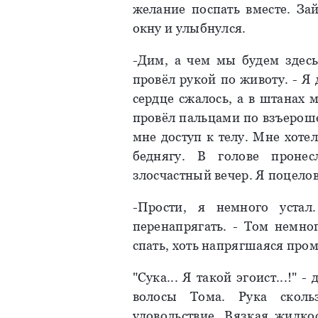
желание поспать вместе. За
окну и улыбнулся.
-Дим, а чем мы будем здесь 
провёл рукой по животу. - Я д
сердце сжалось, а в штанах 
провёл пальцами по взъерош
мне доступ к телу. Мне хотел
беднягу. В голове проне
злосчастный вечер. Я поцело
-Прости, я немного устал
перенапрягать. - Том немног
спать, хоть напрягшаяся пром
"Сука... Я такой эгоист...!"
волосы Тома. Рука сколь
удовольствие. Вязкая жидко