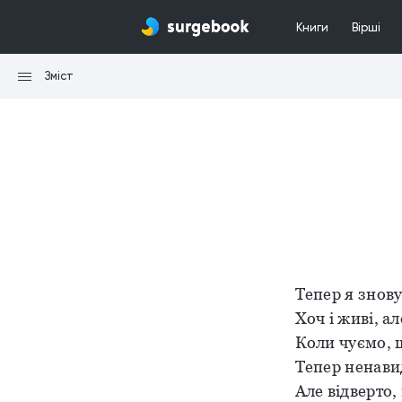
Книги
Вірші
Зміст
Тепер я знову
Хоч і живі, ал
Коли чуємо, щ
Тепер ненави
Але відверто,