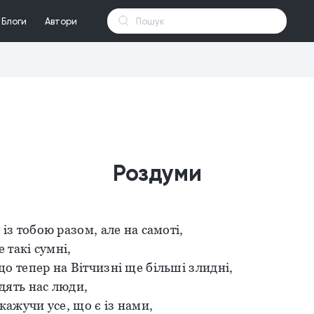
Блоги
Автори
Роздуми
 із тобою разом, але на самоті,
е такі сумні,
о тепер на Вітчизні ще більші злидні,
дять нас люди,
 кажучи усе, що є із нами,