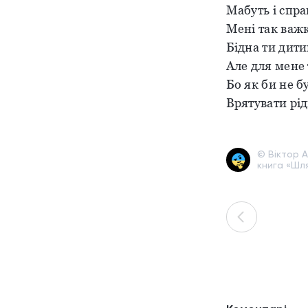
Мабуть і спра
Мені так важк
Бідна ти дити
Але для мене 
Бо як би не б
Врятувати рід
© Віктор А
книга «Шл