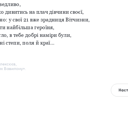
ведливо,
о дивитись на плач дівчини своєї,
но: у свої 21 вже зрадниця Вітчизни,
ти найбільша героїня,
уло, в тебе добрі наміри були,
ні степи, поля й краї…
лексєєв,
ях Вавилону».
Наст