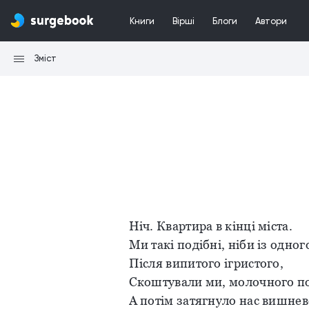
Книги
Вірші
Блоги
Автори
Зміст
Ніч. Квартира в кінці міста.
Ми такі подібні, ніби із одного
Після випитого ігристого,
Скоштували ми, молочного по
А потім затягнуло нас вишнев