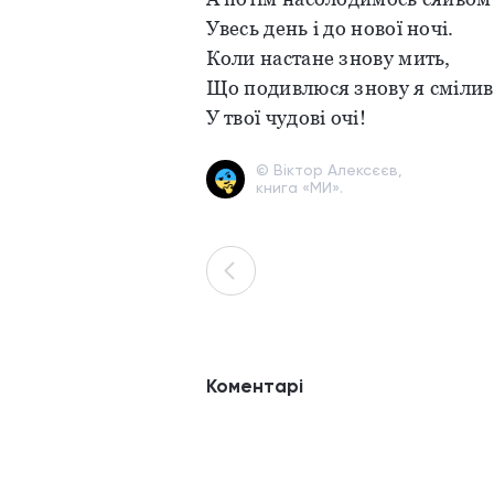
Увесь день і до нової ночі.
Коли настане знову мить,
Що подивлюся знову я смілив
У твої чудові очі!
© Віктор Алексєєв,
книга «МИ».
Коментарі