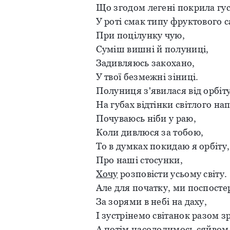
Що згодом легені покрила гус
У роті смак типу фруктового с
При поцілунку чую,
Суміш вишні й полуниці,
Задивляюсь закохано,
У твої безмежні зіниці.
Полуниця з'явилася від орбіту
На губах відтінки світлого на
Почуваюсь ніби у раю,
Коли дивлюся за тобою,
То в думках покидаю я орбіту,
Про наші стосунки,
Хочу
розповісти усьому світу.
Але для початку, ми поспосте
За зорями в небі на даху,
І зустрінемо світанок разом з
А потім насолодимось сяйвом