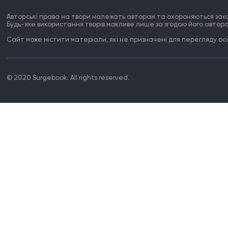
Авторські права на твори належать авторам та охороняються зак
Будь-яке використання творів можливе лише за згодою його автора
Сайт може містити матеріали, які не призначені для перегляду особ
© 2020 Surgebook. All rights reserved.