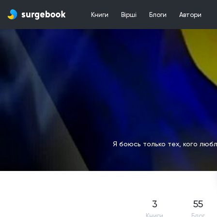
Книги
Вірші
Блоги
Автори
Я боюсь только тех, кого люб
3
55
Книги
Блог