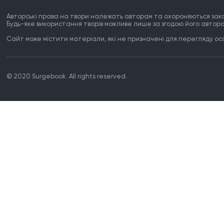
Авторські права на твори належать авторам та охороняються зак
Будь-яке використання творів можливе лише за згодою його автора
Сайт може містити матеріали, які не призначені для перегляду особ
© 2020 Surgebook. All rights reserved.