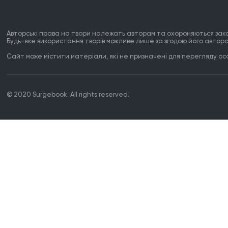
Авторські права на твори належать авторам та охороняються зак
Будь-яке використання творів можливе лише за згодою його автора
Сайт може містити матеріали, які не призначені для перегляду особ
© 2020 Surgebook. All rights reserved.