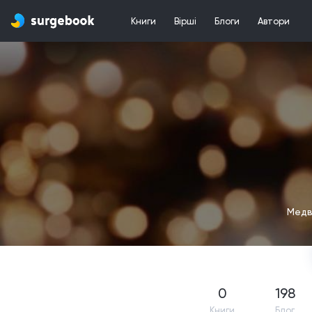
Книги
Вірші
Блоги
Автори
Медв
0
198
Книги
Блог