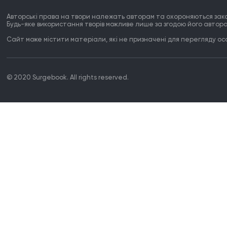
Авторські права на твори належать авторам та охороняються зак
Будь-яке використання творів можливе лише за згодою його автора
Сайт може містити матеріали, які не призначені для перегляду особ
© 2020 Surgebook. All rights reserved.