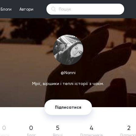
Блоги
Автори
@Nanni
Мрії, віршики і теплі історії з чаєм.
Підписатися
0
0
5
4
2
Книги
Блог
Вірші
Підпиcників
Підписк