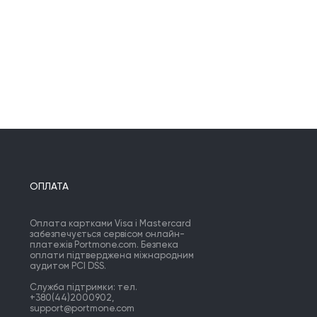
ОПЛАТА
Оплата картками Visa і Mastercard
забезпечується сервісом онлайн-
платежів Portmone.com. Безпека
оплати підтверджена міжнародним
аудитом PCI DSS.
Служба підтримки: тел.
+380(44)2000902,
support@portmone.com