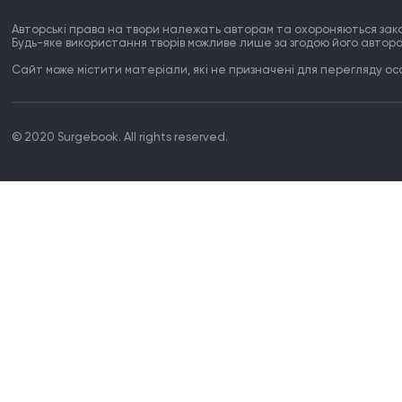
Авторські права на твори належать авторам та охороняються зак
Будь-яке використання творів можливе лише за згодою його автора
Сайт може містити матеріали, які не призначені для перегляду особ
© 2020 Surgebook. All rights reserved.