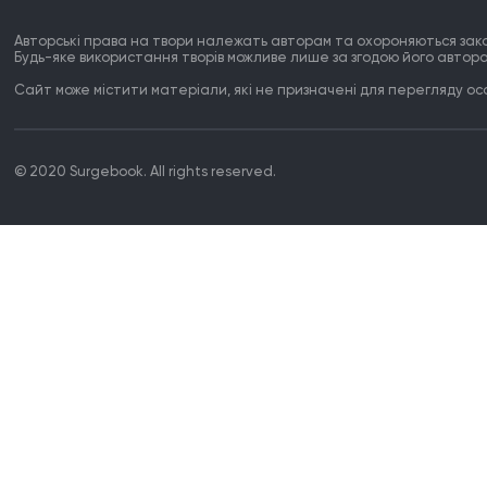
Авторські права на твори належать авторам та охороняються зак
Будь-яке використання творів можливе лише за згодою його автора
Сайт може містити матеріали, які не призначені для перегляду особ
© 2020 Surgebook. All rights reserved.