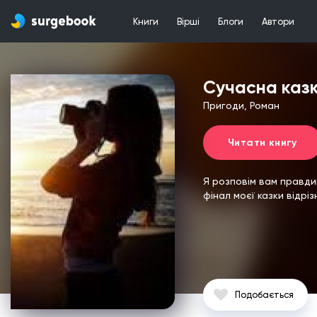
Книги
Вірші
Блоги
Автори
Сучасна казк
Пригоди, Роман
Читати книгу
Я розповім вам правдив
фінал моєї казки відріз
Подобається