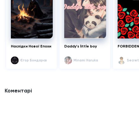
Наслідки Нової Епохи
Daddy's little boy
FORBIDDEN
Єгор Бондарєв
Minami Haruka
Secret
Коментарі