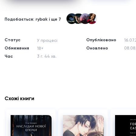
Подобається: rybak і ще 7
Статус
Опубліковано
16.07.
У процесі
Обмеження
Оновлено
08.08
18+
Час
3 г. 44 хв.
Схожі книги