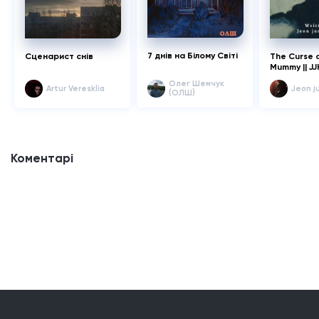
7 днів на Білому Світі
Сценарист снів
The Curse 
Mummy || JJ
Олег Шемчук
Artur Veresklia
Jeon j
(ОЛШ)
Коментарі