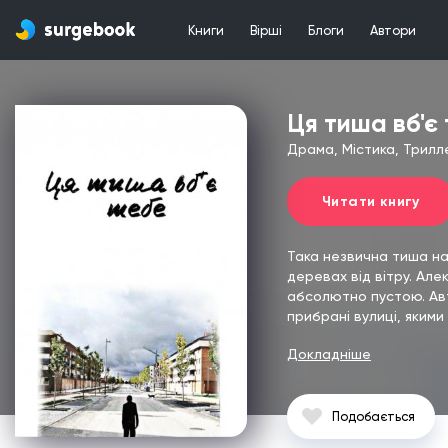
Книги
Вірші
Блоги
Автори
Ця тиша вб'є
Драма, Містика, Трилл
Читати книгу
Така незвична тиша на
деревах від вітру.
Алек
абсолютно пустою. Авті
прибрані вулиці, якими 
Докладніше
Подобається