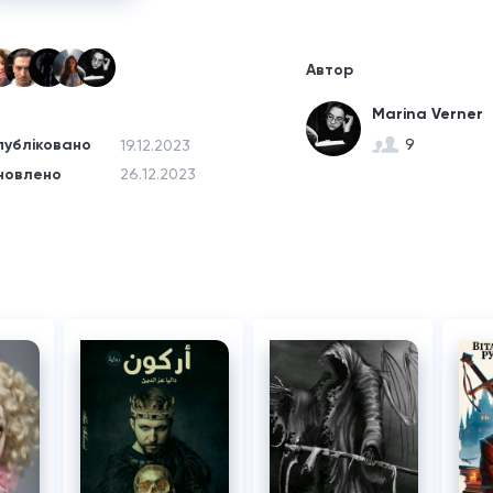
Автор
Marina Verner
публіковано
9
19.12.2023
новлено
26.12.2023