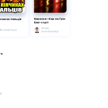
Караоке-бар на Грін
інчиках пальців
Еллі-стріт
Vitalii
Віталій Руан
Sorochynskyi
ти