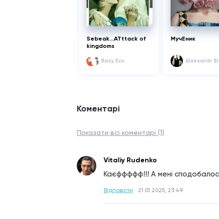
Sebeak...ATttack of
МучЕник
kingdoms
Basy Exo
Aleksandr Bi
Коментарі
Показати всі коментарі (1)
Vitaliy Rudenko
Каєффффф!!! А мені сподобалос
Відповісти
21.01.2025, 23:49