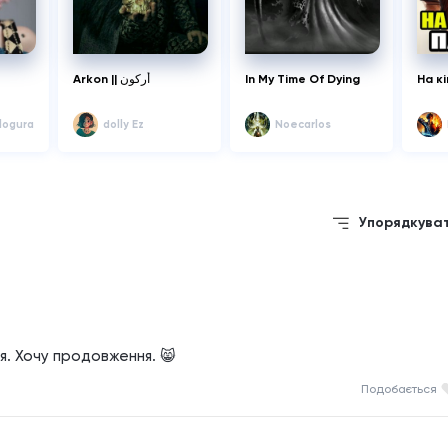
Arkon || أركون
In My Time Of Dying
На к
logura
dolly Ez
Noecarlos
Упорядкува
я. Хочу продовження. 😸
Подобається