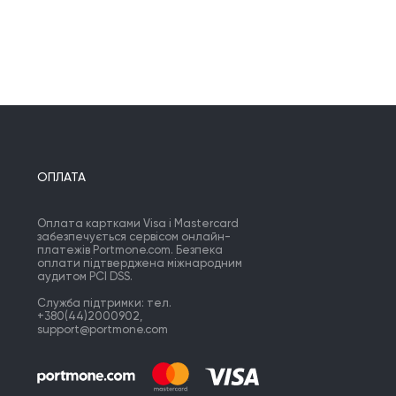
ОПЛАТА
Оплата картками Visa і Mastercard
забезпечується сервісом онлайн-
платежів Portmone.com. Безпека
оплати підтверджена міжнародним
аудитом PCI DSS.
Служба підтримки: тел.
+380(44)2000902,
support@portmone.com