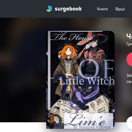
Книги
Вірші
Ч
Гу
Зб
св