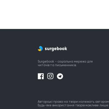
Surgebook - соціальна мережа для
читачів та письменників.
Авторські права на твори належать авторам
Будь-яке використання творів можливе лише 