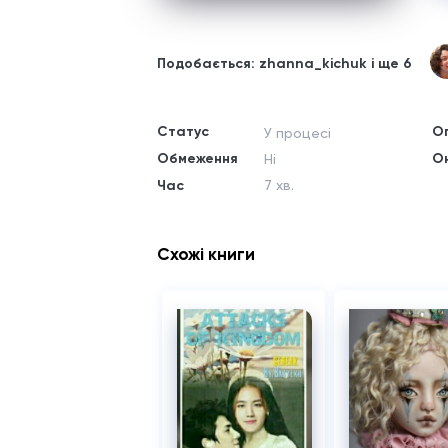
Подобається: zhanna_kichuk і ще 6
Статус
О
У процесі
Обмеження
О
Ні
Час
7 хв.
Схожі книги