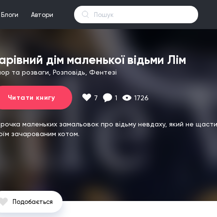
Блоги
Автори
арівний дім маленької відьми Лім
мор та розваги, Розповідь, Фентезі
Читати книгу
7
1
1726
ірочка маленьких замальовок про відьму невдаху, який не щастит
оїм зачарованим котом.
Подобається