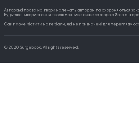
Авторські права на твори належать авторам та охороняються зак
Будь-яке використання творів можливе лише за згодою його автора
Сайт може містити матеріали, які не призначені для перегляду особ
© 2020 Surgebook. All rights reserved.