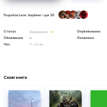
Подобається: baykeer і ще 30
Статус
Опубліковано
Завершено
Обмеження
Оновлено
Ні
Час
1 г. 42 хв.
Схожі книги