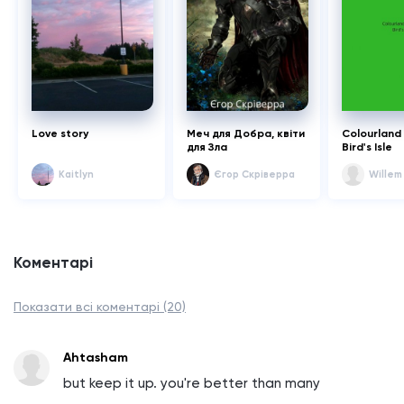
Love story
Меч для Добра, квіти
Colourland 
для Зла
Bird's Isle
Kaitlyn
Єгор Скріверра
Willem
Коментарі
Показати всі коментарі (20)
Ahtasham
but keep it up. you're better than many