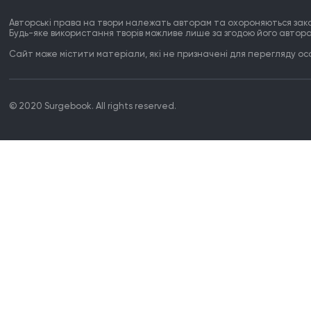
Авторські права на твори належать авторам та охороняються зак
Будь-яке використання творів можливе лише за згодою його автора
Сайт може містити матеріали, які не призначені для перегляду особ
© 2020 Surgebook. All rights reserved.