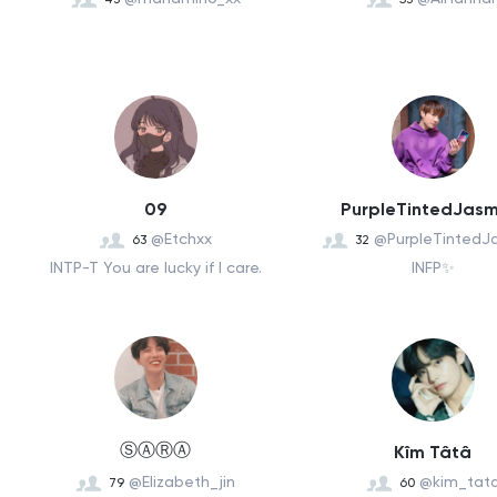
09
PurpleTintedJasm
@Etchxx
@PurpleTintedJ
63
32
INTP-T You are lucky if I care.
INFP✨
Ⓢ︎Ⓐ︎Ⓡ︎Ⓐ︎
Kîm Tâtâ
@Elizabeth_jin
@kim_tat
79
60