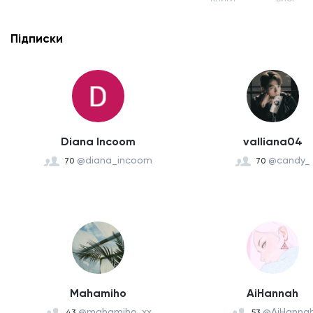
Підписки
Diana Incoom
valliana04
@diana_incoom
@candy_
70
70
Mahamiho
AiHannah
@mahamiho_xx
@AiHanna
43
53