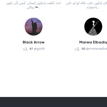
كان ليكون على حاله لو لم تكن
انتَ خُلقت لِـتكون إنسان، لَيس لِأن تكون
باحضانه...
مِثالى.☁️...
Black Arrow
Marwa Elbadr
@goldi
@marwaelba
87
153