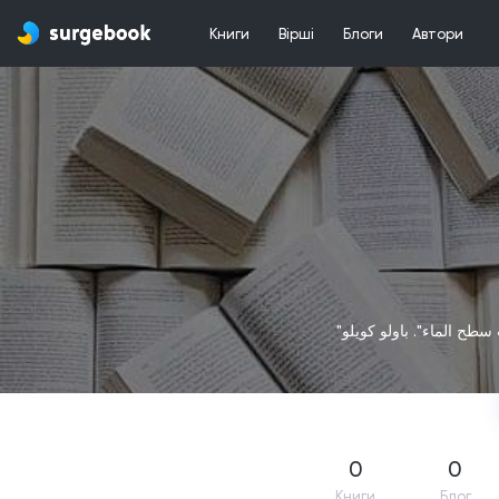
Книги
Вірші
Блоги
Автори
"طح الماء". باولو كويلو
0
0
Книги
Блог