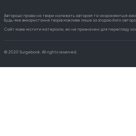
Авторські права на твори належать авторам та охороняються зак
Будь-яке використання творів можливе лише за згодою його автора
Сайт може містити матеріали, які не призначені для перегляду особ
© 2020 Surgebook. All rights reserved.