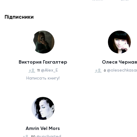
Підписники
Виктория Гохгалтер
Олеся Черная
@Alex_E
@olesechkasa
11
6
Написать книгу!
Amrin Vel Mors
@uncharted_
50