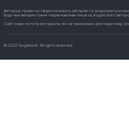
Авторські права на твори належать авторам та охороняються зак
Будь-яке використання творів можливе лише за згодою його автора
Сайт може містити матеріали, які не призначені для перегляду особ
© 2020 Surgebook. All rights reserved.