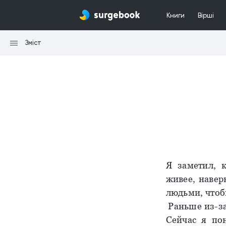
Книги
Вірші
Зміст
Я заметил, 
живее, навер
людьми, чтоб
Раньше из-за
Сейчас я пон