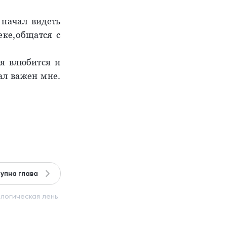
 начал видеть
еке,общатся с
ся влюбится и
тал важен мне.
упна глава
логическая лень