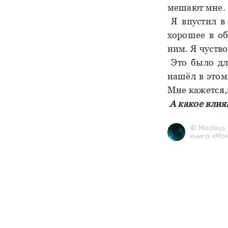
мешают мне.
Я впустил в 
хорошее в об
ним. Я чуств
Это было для
нашёл в этом 
Мне кажется,
А какое влия
© Modeus 
книга «Мон