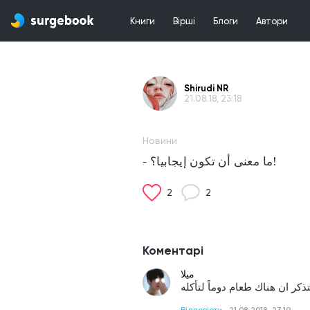
Книги
Вірші
Блоги
Автори
Shirudi NR
21.08.18, 23:18
Новини
- ما معنى أن تكون إيجابيا؟!
2
2
Коментарі
ميلا