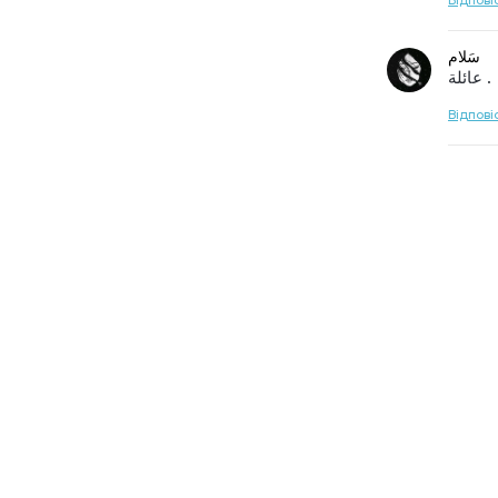
Відпові
سَلام
عائلة .
Відпові