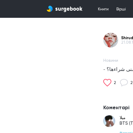
Книги
Вірші
Shirud
21.08.
Новини
- نى شراءها؟
2
2
Коментарі
ميلا
BTS (T