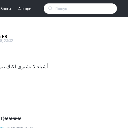
Блоги
Автори
i NR
18, 23:32
أشياء لا تشترى لكنك تتم
T)❤️❤️❤️❤️